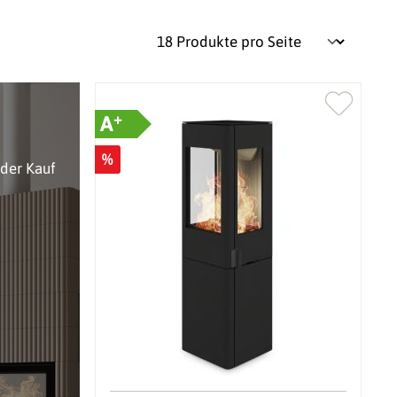
+
A
%
oder Kauf