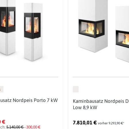
s
usatz Nordpeis Porto 7 kW
Kaminbausatz Nordpeis D
Low 8,9 kW
0 €
7.810,01 €
vorher 9.293,90 €*
ich:
5.140,00 €
-300,00 €