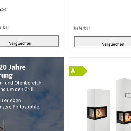
,60 €*
ferbar
lieferbar
Vergleichen
Vergleichen
20 Jahre
A
rung
n- und Ofenbereich
nd um den Grill.
eu erleben
unsere Philosophie.