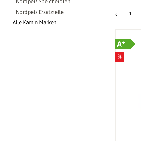
Nordpeis Speicherofen
Nordpeis Ersatzteile
Seite
1
Alle Kamin Marken
+
A
%