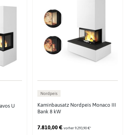
Nordpeis
Kaminbausatz Nordpeis Monaco III
avos U
Bank 8 kW
7.810,00 €
vorher 9.293,90 €*