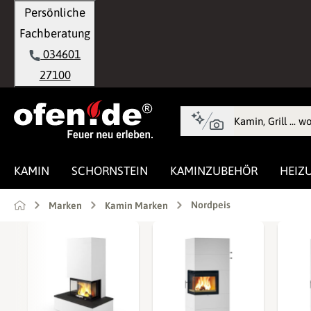
Persönliche
springen
Zur Hauptnavigation springen
Fachberatung
034601
27100
KAMIN
SCHORNSTEIN
KAMINZUBEHÖR
HEIZ
Nordpeis
Marken
Kamin Marken