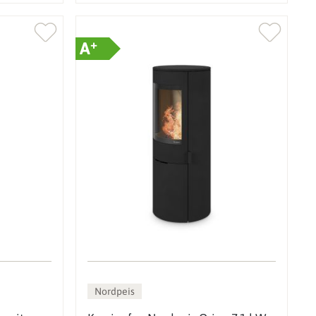
+
A
Nordpeis