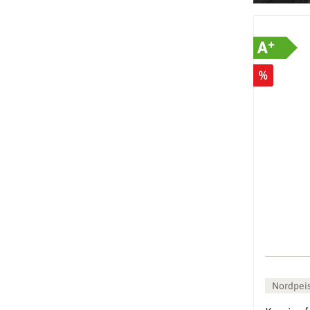
+
A
%
Nordpei