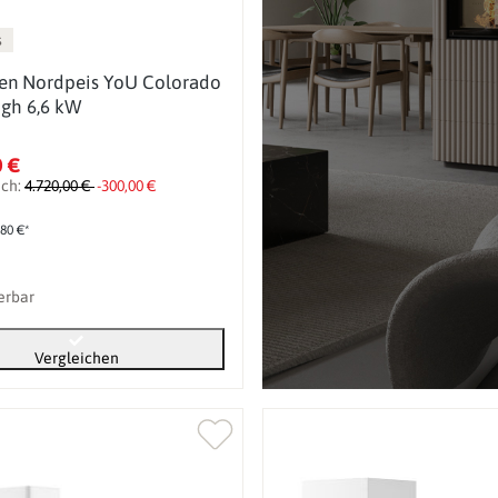
s
en Nordpeis YoU Colorado
gh 6,6 kW
0 €
ich:
4.720,00 €
-300,00 €
,80 €*
ferbar
Vergleichen