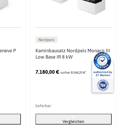
Nordpeis
eneve P
Kaminbausatz Nordpeis Monaco III
Low Base IR 8 kW
7.180,00 €
vorher 8.544,20 €*
lieferbar
Vergleichen