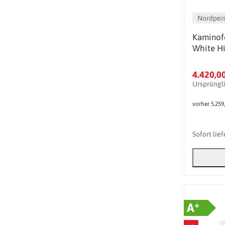
Nordpei
Kaminof
White Hi
4.420,0
Ursprüngl
vorher 5.259
Sofort lie
+
A