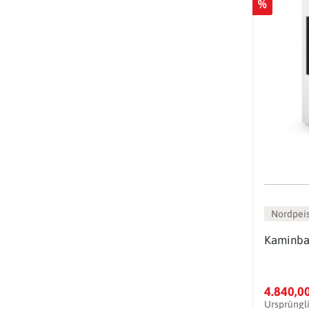
%
Nordpei
Kaminba
4.840,0
Ursprüngl