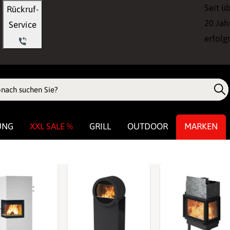
Seit ü
Rückruf-
20 Jah
Service
erfolg
UNG
XXL SALE %
GRILL
OUTDOOR
MARKEN