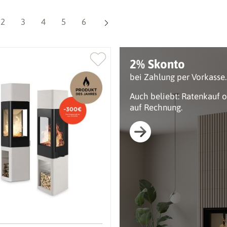
Seite
Seite
Seite
Seite
Seite
2
3
4
5
6
2% Skonto
bei Zahlung per Vorkasse.
Auch beliebt: Ratenkauf 
auf Rechnung.