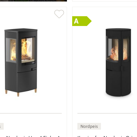
A
s
Nordpeis