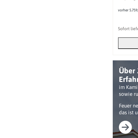
vorher 5.759
Sofort lie
Über 
Erfah
im Kami
sowie ru
Feuer n
das ist 