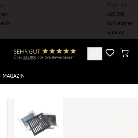
ber
Mehr als
ren
500.000
reich
zufriedene
Kunden
MAGAZIN