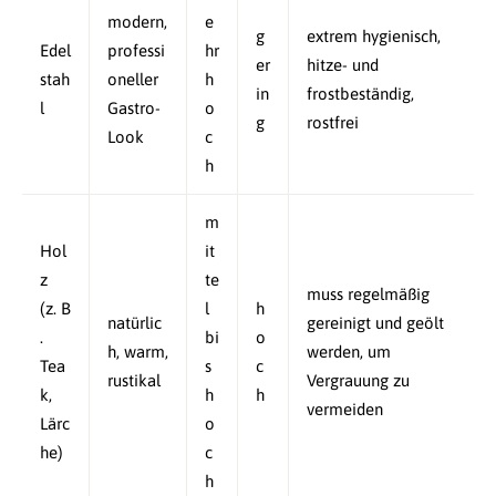
modern,
e
g
extrem hygienisch,
Edel
professi
hr
er
hitze- und
stah
oneller
h
in
frostbeständig,
l
Gastro-
o
g
rostfrei
Look
c
h
m
Hol
it
z
te
muss regelmäßig
(z. B
l
h
natürlic
gereinigt und geölt
.
bi
o
h, warm,
werden, um
Tea
s
c
rustikal
Vergrauung zu
k,
h
h
vermeiden
Lärc
o
he)
c
h