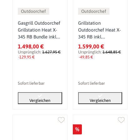
Outdoorchef
Outdoorchef
Gasgrill Outdoorchef
Grillstation
Grillstation Heat X-
Outdoorchef Heat X-
345 RB Bundle inkl.
345 RB inkl.
Gratis Zubehör
zusätzlichen
1.498,00 €
1.599,00 €
Edelstahlrosten (3
Ursprünglich:
1.627,95 €
Ursprünglich:
1.648,85 €
-129,95 €
Stk.)
-49,85 €
Sofort lieferbar
Sofort lieferbar
Vergleichen
Vergleichen
%