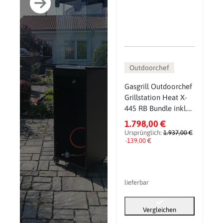
Outdoorchef
Gasgrill Outdoorchef
Grillstation Heat X-
445 RB Bundle inkl.
Gratis Zubehör
1.798,00 €
Ursprünglich:
1.937,00 €
-139,00 €
lieferbar
Vergleichen