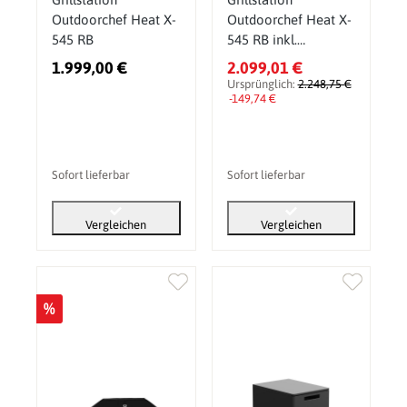
Outdoorchef Heat X-
Outdoorchef Heat X-
545 RB
545 RB inkl.
zusätzlichen
1.999,00 €
2.099,01 €
Edelstahlrosten (5
Ursprünglich:
2.248,75 €
Stk.)
-149,74 €
Sofort lieferbar
Sofort lieferbar
Vergleichen
Vergleichen
%