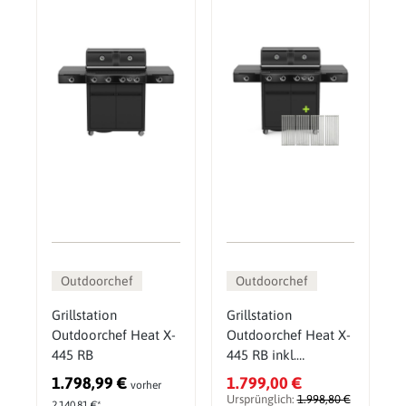
Outdoorchef
Outdoorchef
Grillstation
Grillstation
Outdoorchef Heat X-
Outdoorchef Heat X-
445 RB
445 RB inkl.
zusätzlichen
1.798,99 €
1.799,00 €
vorher
Edelstahlrosten (4
Ursprünglich:
1.998,80 €
2.140,81 €*