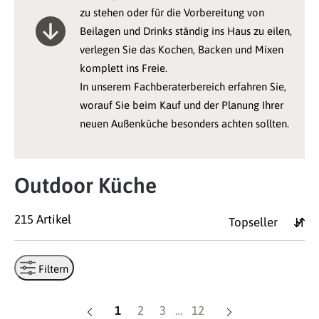
zu stehen oder für die Vorbereitung von
Beilagen und Drinks ständig ins Haus zu eilen,
verlegen Sie das Kochen, Backen und Mixen
komplett ins Freie.
In unserem Fachberaterbereich erfahren Sie,
worauf Sie beim Kauf und der Planung Ihrer
neuen Außenküche besonders achten sollten.
Outdoor Küche
215 Artikel
Filtern
Seite
Seite
Seite
Seite
1
2
3
…
12