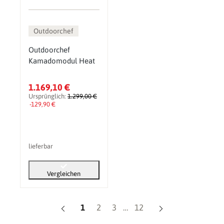
Outdoorchef
Outdoorchef
Kamadomodul Heat
1.169,10 €
Ursprünglich:
1.299,00 €
-129,90 €
lieferbar
Vergleichen
Seite
Seite
Seite
Seite
1
2
3
…
12