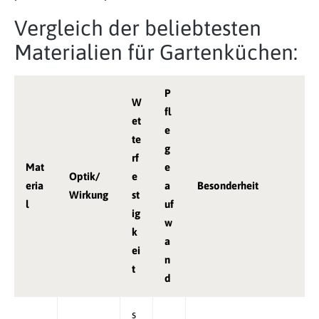
Vergleich der beliebtesten
Materialien für Gartenküchen:
P
W
fl
et
e
te
g
rf
Mat
e
Optik/
e
eria
a
Besonderheit
Wirkung
st
l
uf
ig
w
k
a
ei
n
t
d
s