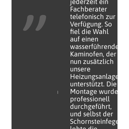
Besonders
jederzeit ein
möchte ich den
Fachberater
Kundenservice
telefonisch zur
loben - ich
Verfügung. So
hatte nach der
fiel die Wahl
Lieferung eine
auf einen
Frage, weil ich
wasserführenden
mir nicht sicher
Kaminofen, der
war, ob
nun zusätzlich
eventuell ein
unsere
Zubehörteil
Heizungsanlage
fehlte. Die
unterstützt. Die
Kommunikation
Montage wurde
mit dem
professionell
Kundenservice
durchgeführt,
war sehr nett,
und selbst der
transparent
Schornsteinfeger
und schnell.
lobte die