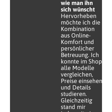
beschrieben
wie man ihn
m
(Napoleon
sich wünscht
li
Rogue Grill und
Hervorheben
einige
möchte ich die
Zusatzteile),
Kombination
Ap
Qualität
aus Online-
hochwertig mit
Komfort und
einem
persönlicher
attraktiven
Betreuung. Ich
Rabatt.
konnte im Shop
Lieferung in
alle Modelle
angemessener
vergleichen,
Zeit. Man
Preise einsehen
wurde immer
und Details
informiert, wie
studieren.
der Status der
Gleichzeitig
Lieferung ist.
stand mir