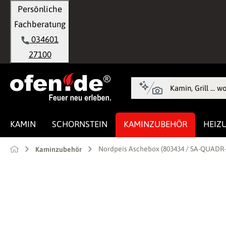
Persönliche
springen
Zur Hauptnavigation springen
Fachberatung
034601
27100
KAMIN
SCHORNSTEIN
KAMINZUBEHÖR
HEIZ
Nordpeis Aschebox (803434 / SA-QUADR-
Kaminzubehör