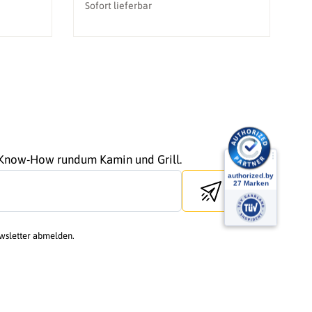
Sofort lieferbar
So
r Know-How rundum Kamin und Grill.
Send newsletter
ewsletter abmelden.