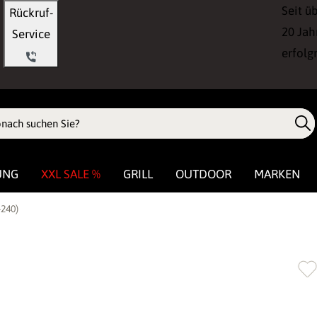
Seit ü
Rückruf-
20 Jah
Service
erfolg
UNG
XXL SALE %
GRILL
OUTDOOR
MARKEN
240)