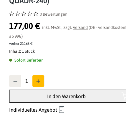
QUADR-240)
0 Bewertungen
Durchschnittliche Bewertung von 0 von 5 Sternen
177,00 €
inkl. MwSt., zzgl.
Versand
(DE - versandkostenfrei
ab 99€)
vorher 210,63 €
Inhalt:
1 Stück
Sofort lieferbar
Anzahl
In den Warenkorb
Individuelles Angebot