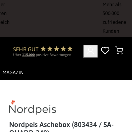
ber
Mehr als
ren
500.000
reich
zufriedene
Kunden
MAGAZIN
Nordpeis Aschebox (803434 / SA-