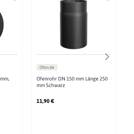
Ofen.de
 mm,
Ofenrohr DN 150 mm Länge 250
O
mm Schwarz
m
11,90 €
2