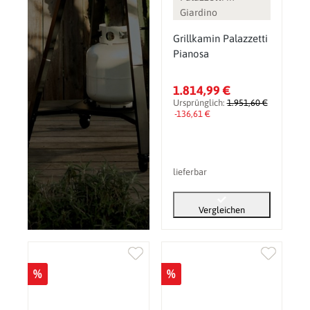
Giardino
Grillkamin Palazzetti
Pianosa
1.814,99 €
Ursprünglich:
1.951,60 €
-136,61 €
lieferbar
Vergleichen
%
%