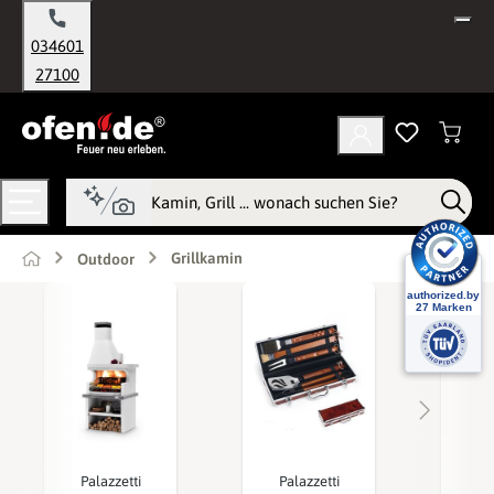
alt springen
034601
27100
Grillkamin
Outdoor
Palazzetti
Palazzetti
Ba