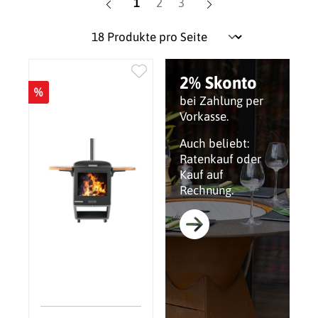
Seite
Seite
Seite
1
2
3
2% Skonto
%
bei Zahlung per
Vorkasse.
Auch beliebt:
Ratenkauf oder
Kauf auf
Rechnung.