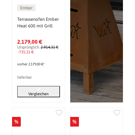
Ember
Terrassenofen Ember
Heat 600 mit Grill
2.179,00 €
Ursprünglich:
2.914,31 €
-735,31 €
vorher 2.179,00 €*
lieferbar
Vergleichen
%
%