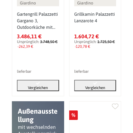
Giardino
Giardino
Gartengrill Palazzetti
Grillkamin Palazzetti
Gargano 3,
Lanzarote 4
Outdoorküche mit
Backofen
3.486,11 €
1.604,72 €
Ursprünglich:
3.748,50 €
Ursprünglich:
1.725,50 €
-262,39 €
-120,78 €
lieferbar
lieferbar
Vergleichen
Vergleichen
Außenausste
%
llung
mit wechselnden