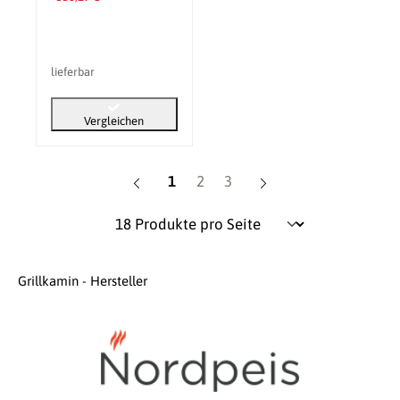
lieferbar
Vergleichen
Seite
Seite
Seite
1
2
3
Grillkamin - Hersteller