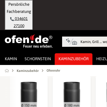
Persönliche
springen
Zur Hauptnavigation springen
Fachberatung
034601
27100
KAMIN
SCHORNSTEIN
KAMINZUBEHÖR
HEIZ
Ofenrohr
Kaminzubehör