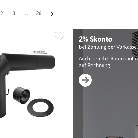
Seite
Seite
Seite
2
3
…
26
2% Skonto
bei Zahlung per Vorkasse.
Auch beliebt: Ratenkauf 
auf Rechnung.