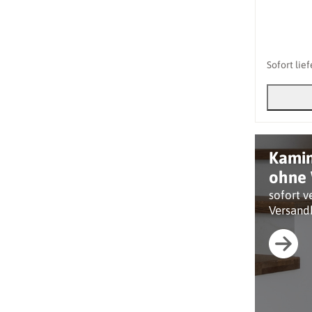
Sofort lie
Kami
ohne 
sofort v
Versand