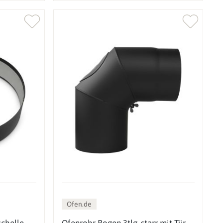
Ofen.de
schelle
Ofenrohr Bogen 3tlg. starr mit Tür