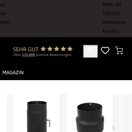
ber
Mehr als
ren
500.000
reich
zufriedene
Kunden
MAGAZIN