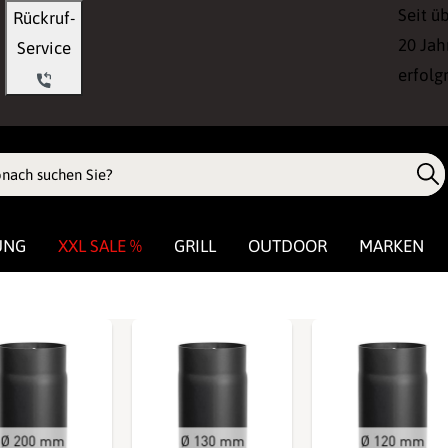
Seit ü
Rückruf-
20 Jah
Service
erfolg
UNG
XXL SALE %
GRILL
OUTDOOR
MARKEN