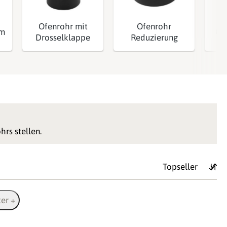
Ofenrohr mit
Ofenrohr
mm
Of
Drosselklappe
Reduzierung
hrs stellen.
ter +