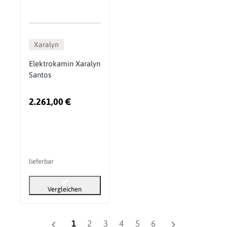
Xaralyn
Elektrokamin Xaralyn
Santos
2.261,00 €
lieferbar
Vergleichen
Seite
Seite
Seite
Seite
Seite
Seite
1
2
3
4
5
6