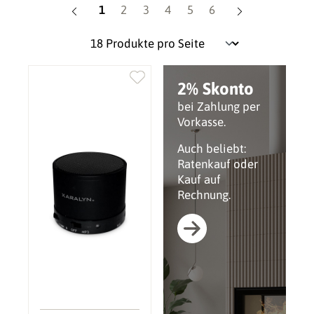
Seite
Seite
Seite
Seite
Seite
Seite
1
2
3
4
5
6
2% Skonto
bei Zahlung per
Vorkasse.
Auch beliebt:
Ratenkauf oder
Kauf auf
Rechnung.