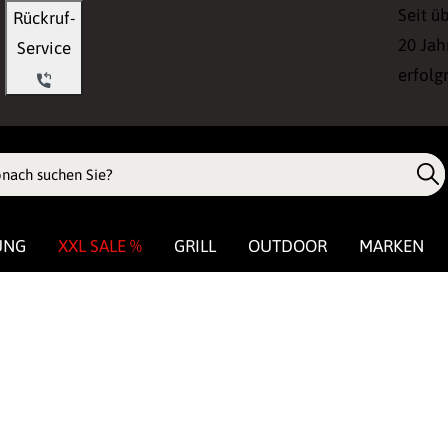
Seit ü
Rückruf-
20 Jah
Service
erfolg
UNG
XXL SALE %
GRILL
OUTDOOR
MARKEN