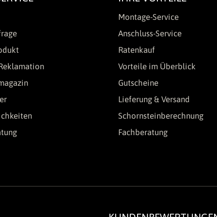
Montage-Service
frage
Anschluss-Service
odukt
Ratenkauf
Reklamation
Vorteile im Überblick
lmagazin
Gutscheine
er
Lieferung & Versand
chkeiten
Schornsteinberechnung
atung
Fachberatung
KUNDENBEWERTUNGE