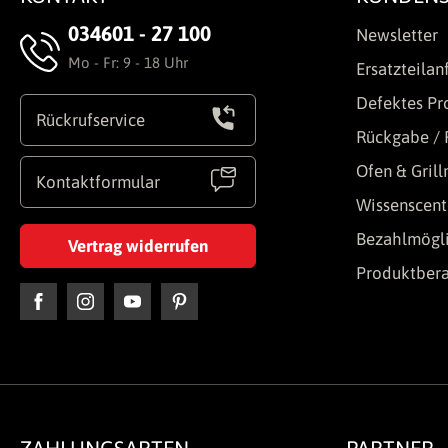
034601 - 27 100
Newsletter
Mo - Fr: 9 - 18 Uhr
Ersatzteilan
Defektes Pr
Rückrufservice
Rückgabe / 
Ofen & Gril
Kontaktformular
Wissenscent
Bezahlmögli
Vertrag widerrufen
Produktber
ZAHLUNGSARTEN
PARTNER