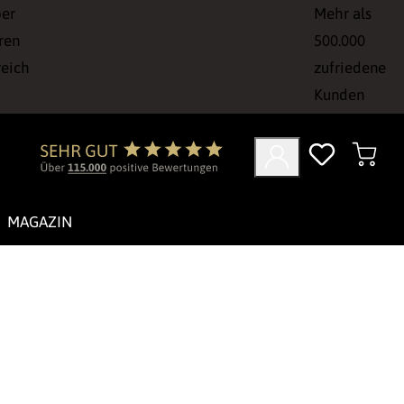
ber
Mehr als
ren
500.000
reich
zufriedene
Kunden
MAGAZIN