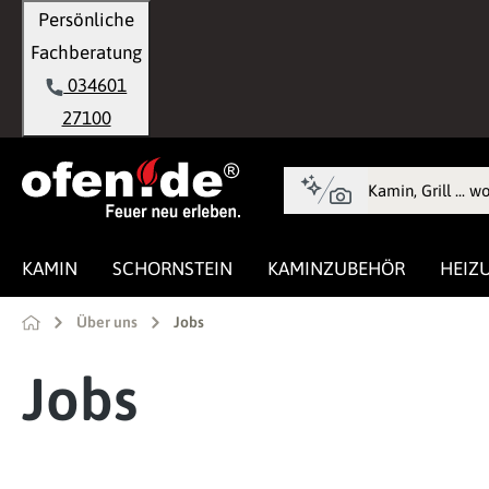
Persönliche
springen
Zur Hauptnavigation springen
Fachberatung
034601
27100
KAMIN
SCHORNSTEIN
KAMINZUBEHÖR
HEIZ
Über uns
Jobs
Jobs