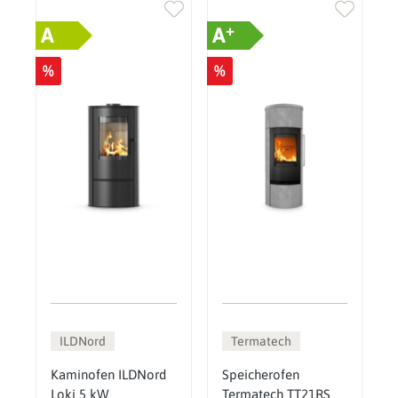
+
A
A
%
%
ILDNord
Termatech
Kaminofen ILDNord
Speicherofen
Loki 5 kW
Termatech TT21RS