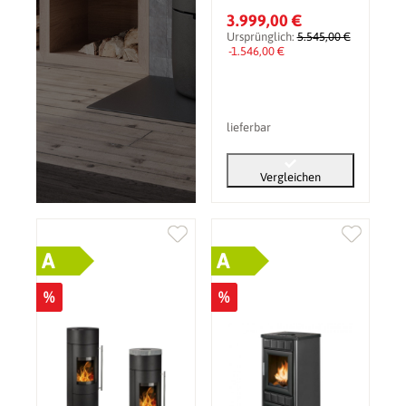
inkl. Wärmespeicher
3.999,00 €
Ursprünglich:
5.545,00 €
-1.546,00 €
lieferbar
Vergleichen
A
A
%
%