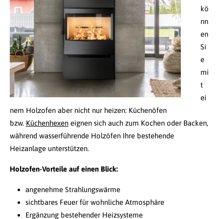
kö
nn
en
Si
e
mi
t
ei
nem Holzofen aber nicht nur heizen: Küchenöfen
bzw.
Küchenhexen
eignen sich auch zum Kochen oder Backen,
während wasserführende Holzöfen Ihre bestehende
Heizanlage unterstützen.
Holzofen-Vorteile auf einen Blick:
angenehme Strahlungswärme
sichtbares Feuer für wohnliche Atmosphäre
Ergänzung bestehender Heizsysteme