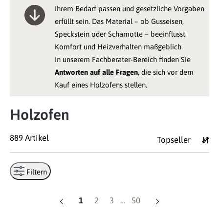
Ihrem Bedarf passen und gesetzliche Vorgaben
erfüllt sein. Das Material – ob Gusseisen,
Speckstein oder Schamotte – beeinflusst
Komfort und Heizverhalten maßgeblich.
In unserem Fachberater-Bereich finden Sie
Antworten auf alle Fragen
, die sich vor dem
Kauf eines Holzofens stellen.
Holzofen
889 Artikel
Filtern
Seite
Seite
Seite
Seite
1
2
3
…
50