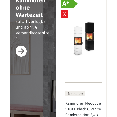
Kaminöfen
+
A
ohne
Wartezeit
%
sofort verfügbar
und ab 99€
Versandkostenfrei
*
Neocube
Kaminofen Neocube
S10XL Black & White
Sonderedition 5,4 kW