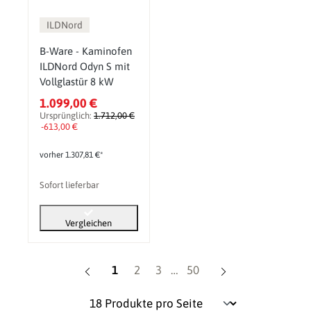
ILDNord
B-Ware - Kaminofen
ILDNord Odyn S mit
Vollglastür 8 kW
1.099,00 €
Ursprünglich:
1.712,00 €
-613,00 €
vorher 1.307,81 €*
Sofort lieferbar
Vergleichen
Seite
Seite
Seite
Seite
1
2
3
…
50