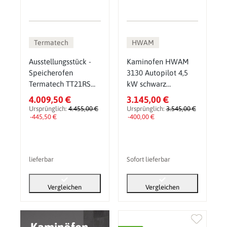
Termatech
HWAM
Ausstellungsstück -
Kaminofen HWAM
Speicherofen
3130 Autopilot 4,5
Termatech TT21RS
kW schwarz
Heat Storage 5 kW
Sondermodell inkl.
4.009,50 €
3.145,00 €
Wärmespeicher
Ursprünglich:
4.455,00 €
Ursprünglich:
3.545,00 €
-445,50 €
-400,00 €
lieferbar
Sofort lieferbar
Vergleichen
Vergleichen