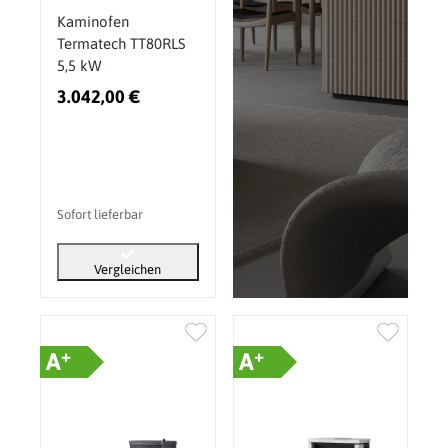
Kaminofen
Termatech TT80RLS
5,5 kW
3.042,00 €
Sofort lieferbar
Vergleichen
+
+
A
A