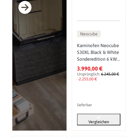
Neocube
Kaminofen Neocube
S30XL Black & White
Sonderedition 6 kW
inkl. Wärmespeicher
3.990,00 €
Ursprünglich:
6.245,00 €
-2.255,00 €
lieferbar
Vergleichen