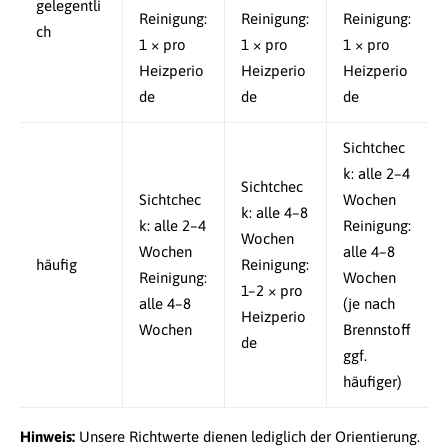
gelegentli
Reinigung:
Reinigung:
Reinigung:
ch
1 × pro
1 × pro
1 × pro
Heizperio
Heizperio
Heizperio
de
de
de
Sichtchec
k: alle 2–4
Sichtchec
Sichtchec
Wochen
k: alle 4–8
k: alle 2–4
Reinigung:
Wochen
Wochen
alle 4–8
häufig
Reinigung:
Reinigung:
Wochen
1–2 × pro
alle 4–8
(je nach
Heizperio
Wochen
Brennstoff
de
ggf.
häufiger)
Hinweis:
Unsere Richtwerte dienen lediglich der Orientierung.