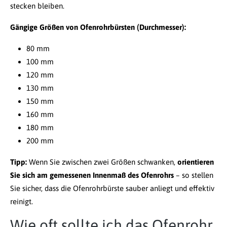
stecken bleiben.
Gängige Größen von Ofenrohrbürsten (Durchmesser):
80 mm
100 mm
120 mm
130 mm
150 mm
160 mm
180 mm
200 mm
Tipp:
Wenn Sie zwischen zwei Größen schwanken,
orientieren
Sie sich am gemessenen Innenmaß des Ofenrohrs
– so stellen
Sie sicher, dass die Ofenrohrbürste sauber anliegt und effektiv
reinigt.
Wie oft sollte ich das Ofenrohr