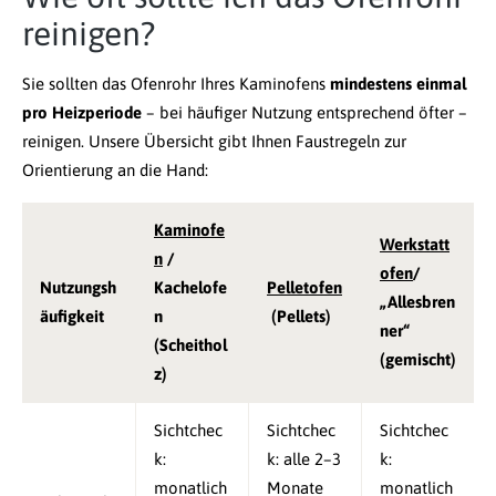
reinigen?
Sie sollten das Ofenrohr Ihres Kaminofens
mindestens einmal
pro Heizperiode
– bei häufiger Nutzung entsprechend öfter –
reinigen. Unsere Übersicht gibt Ihnen Faustregeln zur
Orientierung an die Hand:
Kaminofe
Werkstatt
n
/
ofen
/
Nutzungsh
Kachelofe
Pelletofen
„Allesbren
äufigkeit
n
(Pellets)
ner“
(Scheithol
(gemischt)
z)
Sichtchec
Sichtchec
Sichtchec
k:
k: alle 2–3
k:
monatlich
Monate
monatlich