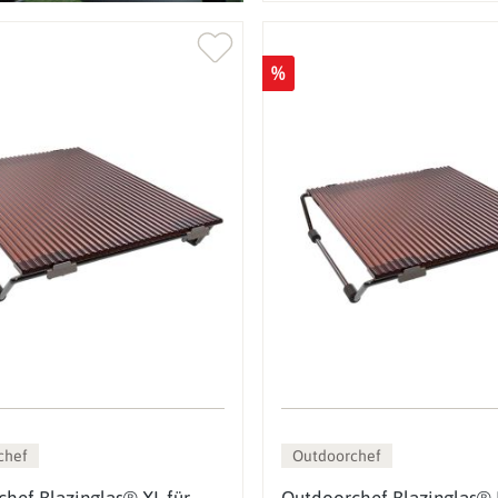
%
chef
Outdoorchef
hef Blazinglas® XL für
Outdoorchef Blazinglas® 