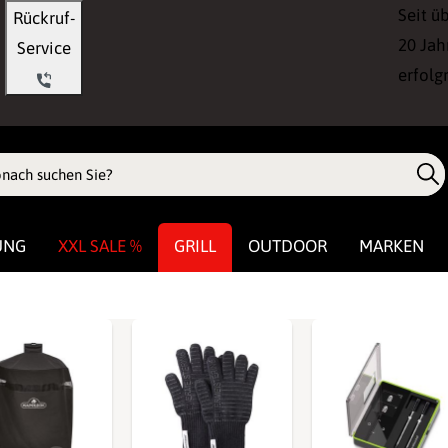
Seit ü
Rückruf-
20 Jah
Service
erfolg
UNG
XXL SALE %
GRILL
OUTDOOR
MARKEN