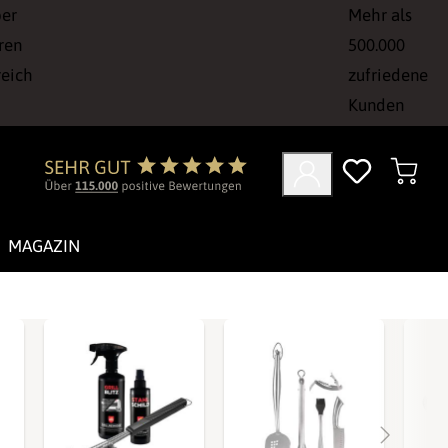
ber
Mehr als
ren
500.000
reich
zufriedene
Kunden
MAGAZIN