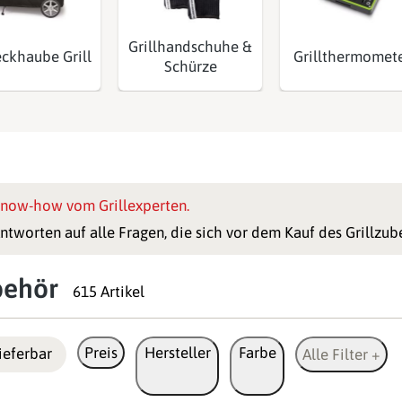
Grillhandschuhe &
ckhaube Grill
Grillthermomet
Schürze
now-how vom Grillexperten.
ntworten auf alle Fragen, die sich vor dem Kauf des Grillzube
behör
615 Artikel
Preis
Hersteller
Farbe
ieferbar
Alle Filter +