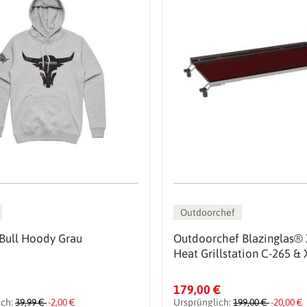
Outdoorchef
 Bull Hoody Grau
Outdoorchef Blazinglas® 
Heat Grillstation C-265 & 
179,00 €
ich:
39,99 €
-2,00 €
Ursprünglich:
199,00 €
-20,00 €