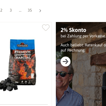
Seite
Seite
Seite
2
3
…
35
2% Skonto
bei Zahlung per Vorkasse.
Auch beliebt: Ratenkauf 
auf Rechnung.