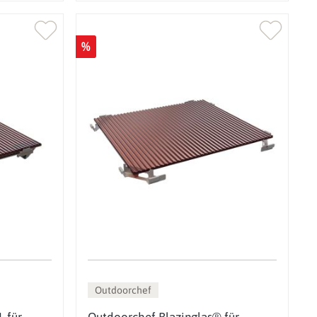
%
Outdoorchef
L für
Outdoorchef Blazinglas® für