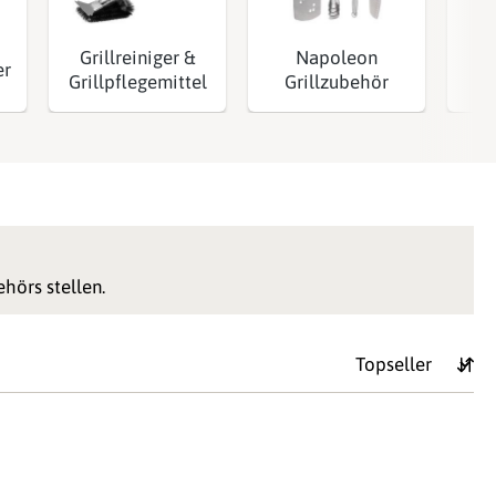
Grillreiniger &
Napoleon
O
er
Grillpflegemittel
Grillzubehör
G
hörs stellen.