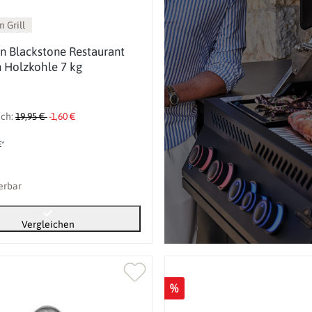
 Grill
n Blackstone Restaurant
 Holzkohle 7 kg
ich:
19,95 €
-1,60 €
€*
ferbar
Vergleichen
%