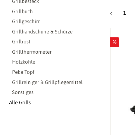
Grillbesteck
Grillbuch
Seite
1
Grillgeschirr
Grillhandschuhe & Schürze
Grillrost
%
Grillthermometer
Holzkohle
Peka Topf
Grillreiniger & Grillpflegemittel
Sonstiges
Alle Grills