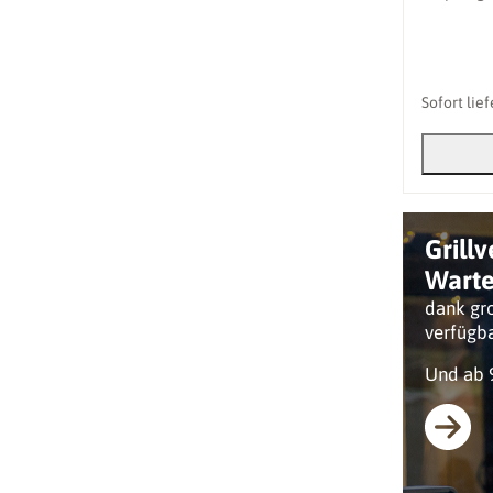
Sofort lie
Grill
Warte
dank gro
verfügb
Und ab 