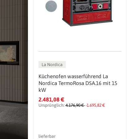
La Nordica
Küchenofen wasserführend La
Nordica TermoRosa DSA.16 mit 15
kW
2.481,08 €
Ursprünglich:
4.176,90 €
-1.695,82 €
lieferbar