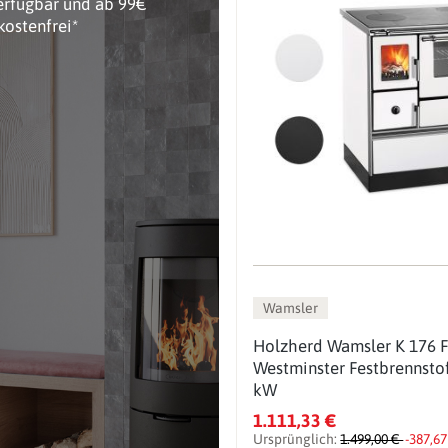
erfügbar und ab 99€
kostenfrei*
Wamsler
Holzherd Wamsler K 176 F
Westminster Festbrennsto
kW
1.111,33 €
Ursprünglich:
1.499,00 €
-387,67