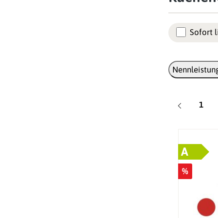
Sofort l
Nennleistung
Seite
1
A
%