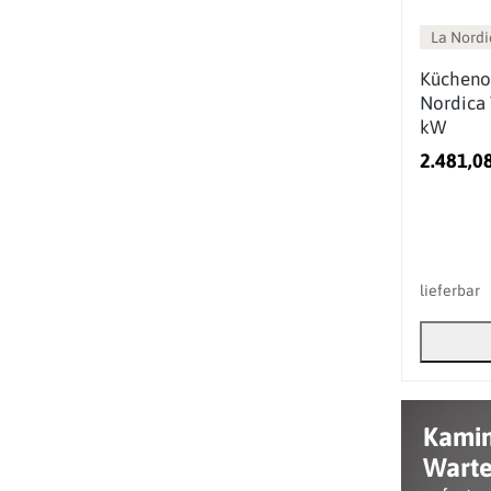
La Nordi
Kücheno
Nordica
kW
2.481,0
lieferbar
Kami
Warte