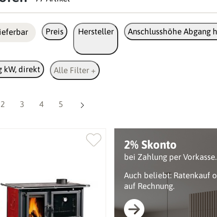
Preis
Hersteller
Anschlusshöhe Abgang h
ieferbar
 kW, direkt
Alle Filter +
Seite
Seite
Seite
Seite
2
3
4
5
2% Skonto
bei Zahlung per Vorkasse.
Auch beliebt: Ratenkauf 
auf Rechnung.