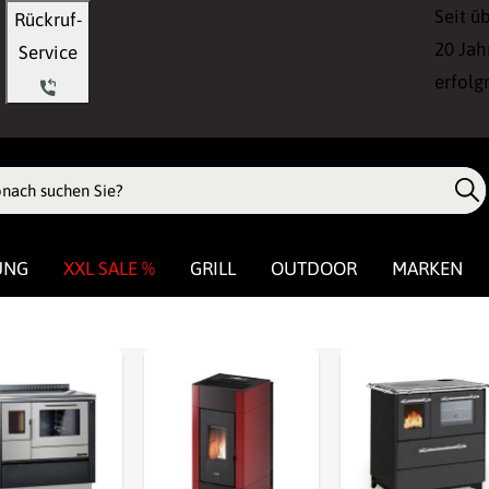
Seit ü
Rückruf-
20 Jah
Service
erfolg
UNG
XXL SALE %
GRILL
OUTDOOR
MARKEN