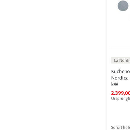
La Nordi
Kücheno
Nordica
kW
2.399,0
Ursprüngl
Sofort lie