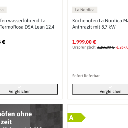
ca
La Nordica
fen wasserführend La
Küchenofen La Nordica 
 TermoRosa DSA Lean 12,4
Anthrazit mit 8,7 kW
8 €
1.999,00 €
Ursprünglich:
3.266,00 €
-1.267,
Sofort lieferbar
Vergleichen
Vergleichen
nöfen ohne
A
zeit