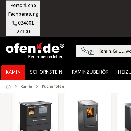
Persönliche
springen
Zur Hauptnavigation springen
Fachberatung
034601
27100
KAMIN
SCHORNSTEIN
KAMINZUBEHÖR
HEIZ
Küchenofen
Kamin