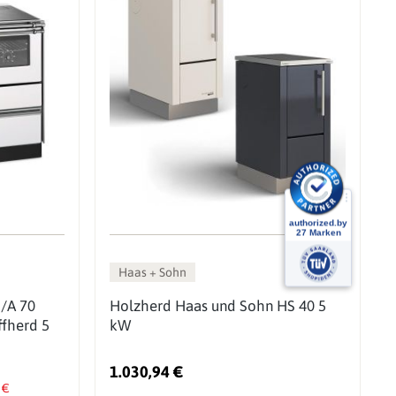
Haas + Sohn
/A 70
Holzherd Haas und Sohn HS 40 5
ffherd 5
kW
1.030,94 €
 €