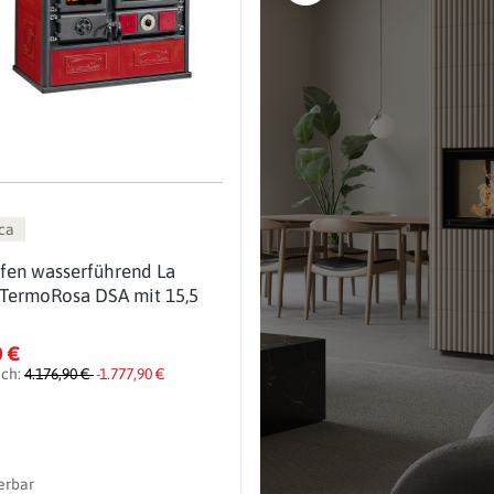
ca
fen wasserführend La
 TermoRosa DSA mit 15,5
0 €
ich:
4.176,90 €
-1.777,90 €
ferbar