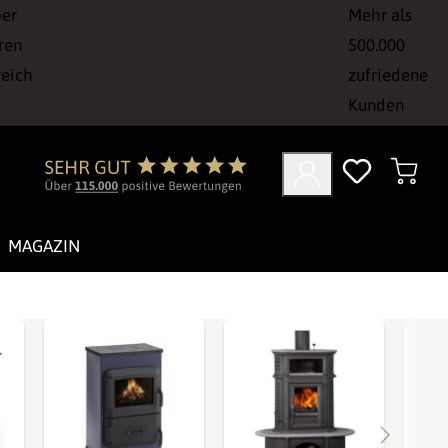
ber
Mehr als
ren
500.000
reich
zufriedene
Kunden
MAGAZIN