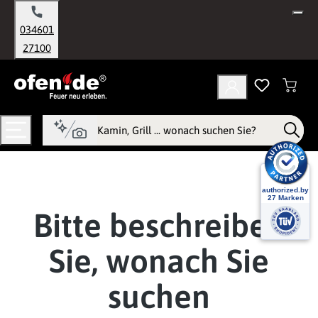
alt springen
034601
27100
Bitte beschreiben
Sie, wonach Sie
suchen