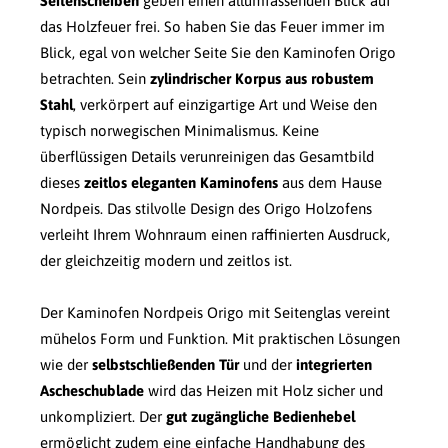
Seitenscheiben
geben einen allumfassenden Blick auf
das Holzfeuer frei. So haben Sie das Feuer immer im
Blick, egal von welcher Seite Sie den Kaminofen Origo
betrachten. Sein
zylindrischer Korpus aus robustem
Stahl
, verkörpert auf einzigartige Art und Weise den
typisch norwegischen Minimalismus. Keine
überflüssigen Details verunreinigen das Gesamtbild
dieses
zeitlos eleganten Kaminofens
aus dem Hause
Nordpeis. Das stilvolle Design des Origo Holzofens
verleiht Ihrem Wohnraum einen raffinierten Ausdruck,
der gleichzeitig modern und zeitlos ist.
Der Kaminofen Nordpeis Origo mit Seitenglas vereint
mühelos Form und Funktion. Mit praktischen Lösungen
wie der
selbstschließenden Tür
und der
integrierten
Ascheschublade
wird das Heizen mit Holz sicher und
unkompliziert. Der
gut zugängliche Bedienhebel
ermöglicht zudem eine einfache Handhabung des