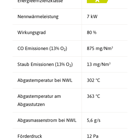
Energieeffizienzklasse
Nennwärmeleistung
7 kW
Wirkungsgrad
80 %
CO Emissionen (13% O
)
875 mg/Nm³
2
Staub Emissionen (13% O
)
13 mg/Nm³
2
Abgastemperatur bei NWL
302 °C
Abgastemperatur am
363 °C
Abgasstutzen
Abgasmassenstrom bei NWL
5,6 g/s
Förderdruck
12 Pa