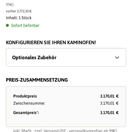
99€)
vorher 3.772,30 €
Inhalt:
1 Stück
Sofort lieferbar
KONFIGURIEREN SIE IHREN KAMINOFEN!
Optionales Zubehör
PREIS-ZUSAMMENSETZUNG
Produktpreis
3.170,01 €
Zwischensumme:
3.170,01 €
Gesamtpreis*:
3.170,01 €
inkl. MwSt., zzgl.
Versand
(DE - versandkostenfrei ab 99€)