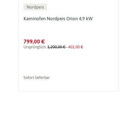
Nordpeis
Kaminofen Nordpeis Orion 4,9 kW
H
K
3
799,00 €
1
Ursprünglich:
1.200,00 €
-401,00 €
Sofort lieferbar
So