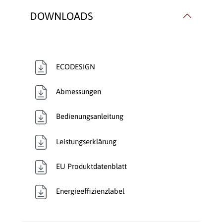
Verbrennungsluft:
Raumluftunabhängig
,
DOWNLOADS
Raumluftunabhängig
Verglasung:
3 Seiten
ECODESIGN
Verkleidungsmaterial:
Stahl
Abmessungen
Bedienungsanleitung
Leistungserklärung
EU Produktdatenblatt
Energieeffizienzlabel