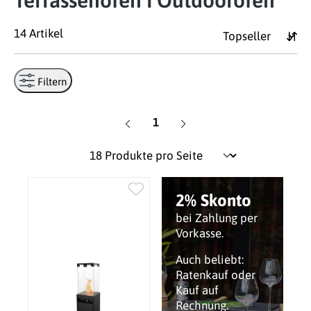
Terrassenofen I Outdoorofen
14 Artikel
Filtern
Seite
1
2% Skonto
bei Zahlung per
Vorkasse.
Auch beliebt:
Ratenkauf oder
Kauf auf
Rechnung.