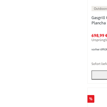
Outdoor
Gasgrill
Plancha 
698,99 
Ursprüngl
vorher 699,0
Sofort lie
%