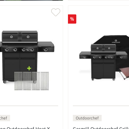
%
chef
Outdoorchef
tion Outdoorchef Heat X-
Gasgrill Outdoorchef Grill