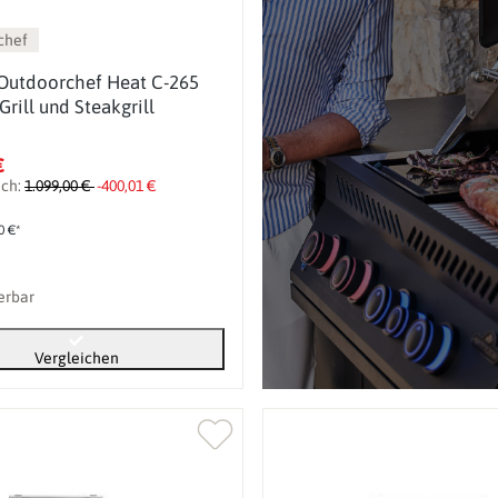
chef
 Outdoorchef Heat C-265
Grill und Steakgrill
€
ich:
1.099,00 €
-400,01 €
0 €*
ferbar
Vergleichen