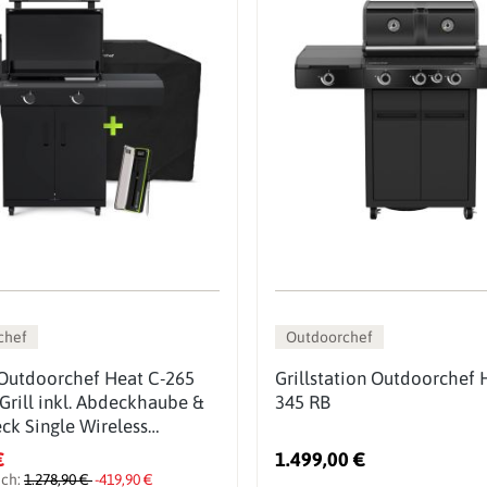
chef
Outdoorchef
 Outdoorchef Heat C-265
Grillstation Outdoorchef 
Grill inkl. Abdeckhaube &
345 RB
ck Single Wireless
ermometer
€
1.499,00 €
ich:
1.278,90 €
-419,90 €