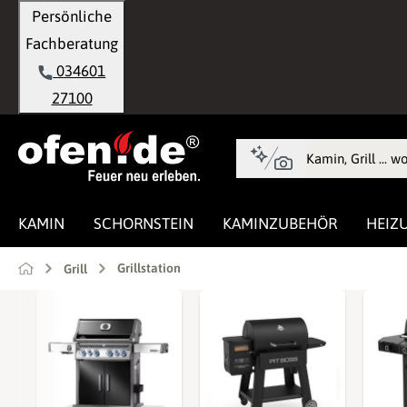
Persönliche
springen
Zur Hauptnavigation springen
Fachberatung
034601
27100
KAMIN
SCHORNSTEIN
KAMINZUBEHÖR
HEIZ
Grillstation
Grill