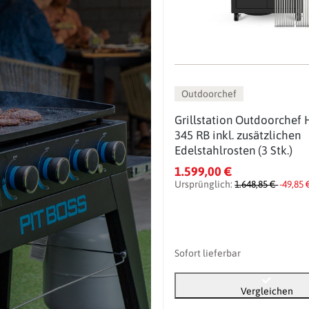
Outdoorchef
Grillstation Outdoorchef 
345 RB inkl. zusätzlichen
Edelstahlrosten (3 Stk.)
1.599,00 €
Ursprünglich:
1.648,85 €
-49,85 
Sofort lieferbar
Vergleichen