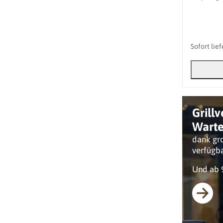
Sofort lie
Grill
Warte
dank gro
verfügb
Und ab 