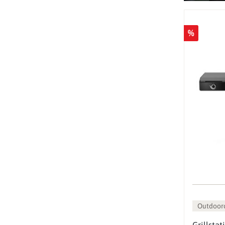
%
Outdoor
Grillsta