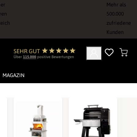
ber
Mehr als
ren
500.000
reich
zufriedene
Kunden
MAGAZIN