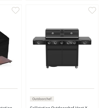
Outdoorchef
station
Grillstation Outdoorchef Heat X-