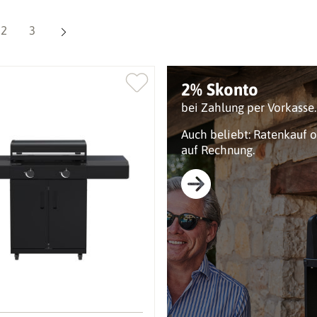
Seite
Seite
2
3
2% Skonto
bei Zahlung per Vorkasse.
Auch beliebt: Ratenkauf 
auf Rechnung.