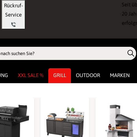
Seit ü
Rückruf-
20 Jah
Service
erfolg
UNG
XXL SALE %
GRILL
OUTDOOR
MARKEN