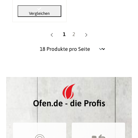
Vergleichen
Seite
Seite
1
2
Ofen.de - die Profis