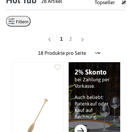
Hot Tub
28 Artikel
Filtern
Seite
Seite
1
2
2% Skonto
bei Zahlung per
Vorkasse.
Auch beliebt:
Ratenkauf oder
Kauf auf
Rechnung.