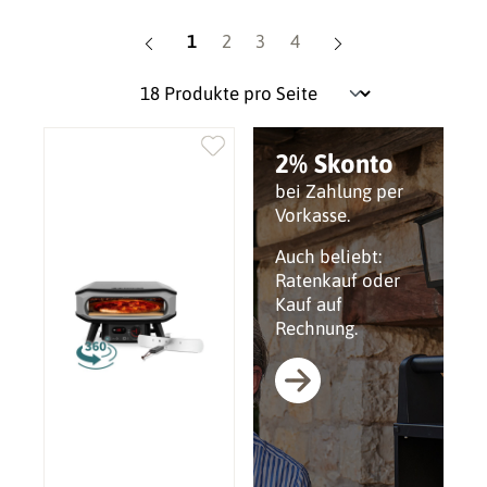
Seite
Seite
Seite
Seite
1
2
3
4
2% Skonto
bei Zahlung per
Vorkasse.
Auch beliebt:
Ratenkauf oder
Kauf auf
Rechnung.