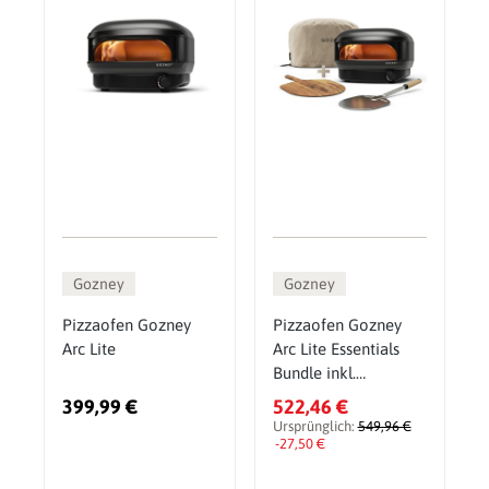
Gozney
Gozney
Pizzaofen Gozney
Pizzaofen Gozney
Arc Lite
Arc Lite Essentials
Bundle inkl.
Abdeckhaube,
399,99 €
522,46 €
Wendeheber &
Ursprünglich:
549,96 €
Pizzaschaufel
-27,50 €