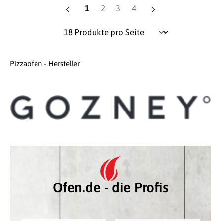
Seite
Seite
Seite
Seite
1
2
3
4
Pizzaofen - Hersteller
Ofen.de - die Profis