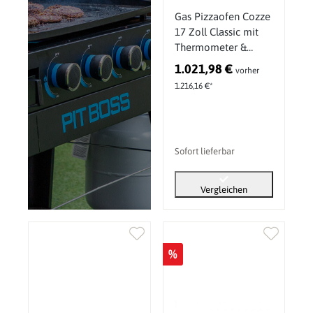
Gas Pizzaofen Cozze
17 Zoll Classic mit
Thermometer &
Druckminderer 50
1.021,98 €
vorher
mbar Zubehör Set 4
1.216,16 €*
Sofort lieferbar
Vergleichen
%