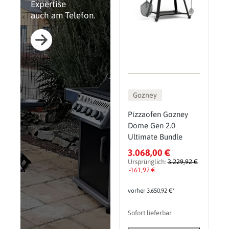
Expertise
auch am Telefon.
Gozney
Pizzaofen Gozney
Dome Gen 2.0
Ultimate Bundle
3.068,00 €
Ursprünglich:
3.229,92 €
-161,92 €
vorher 3.650,92 €*
Sofort lieferbar