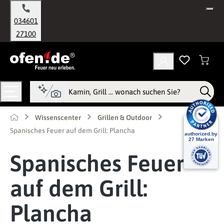
alt springen
034601
27100
Wissenscenter
Grillen & Outdoor
Spanisches Feuer auf dem Grill: Plancha
Spanisches Feuer
auf dem Grill:
Plancha