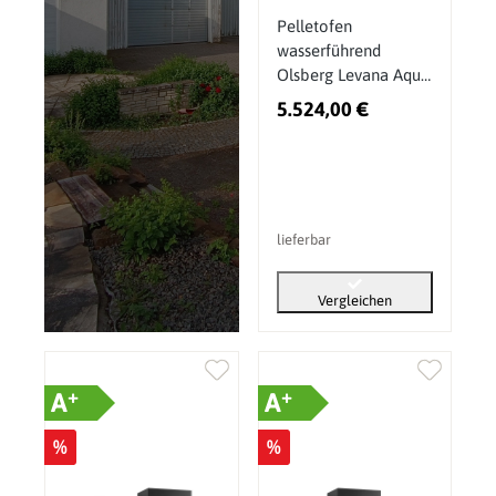
Pelletofen
wasserführend
Olsberg Levana Aqua
3.0 8 kW
5.524,00 €
lieferbar
Vergleichen
+
+
A
A
%
%