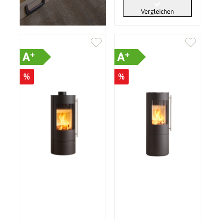
Vergleichen
+
+
A
A
%
%