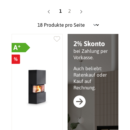
Seite
Seite
1
2
2% Skonto
+
A
bei Zahlung per
Vorkasse.
%
Auch beliebt:
Ratenkauf oder
Kauf auf
Rechnung.