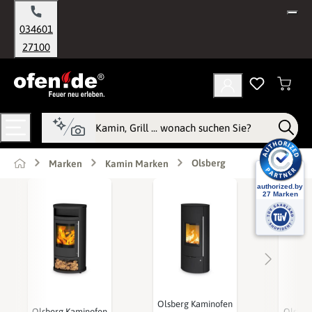
alt springen
034601
27100
Olsberg
Marken
Kamin Marken
Olsberg Kaminofen
Olsberg Kaminofen
Olsber