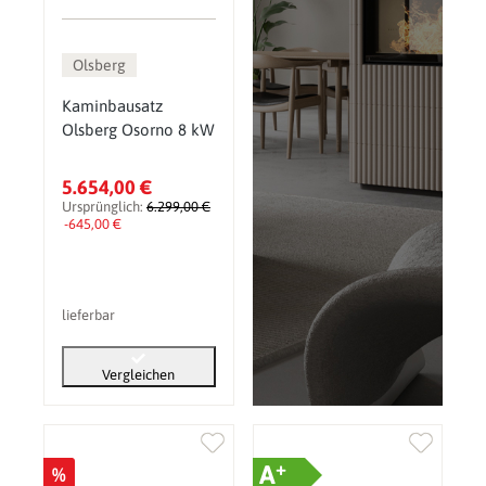
Olsberg
Kaminbausatz
Olsberg Osorno 8 kW
5.654,00 €
Ursprünglich:
6.299,00 €
-645,00 €
lieferbar
Vergleichen
+
A
%