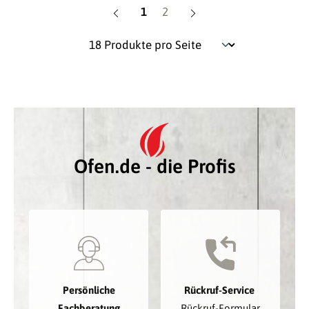
Seite
Seite
1
2
Ofen.de - die Profis
Persönliche
Rückruf-Service
Fachberatung
Rückruf-Formular