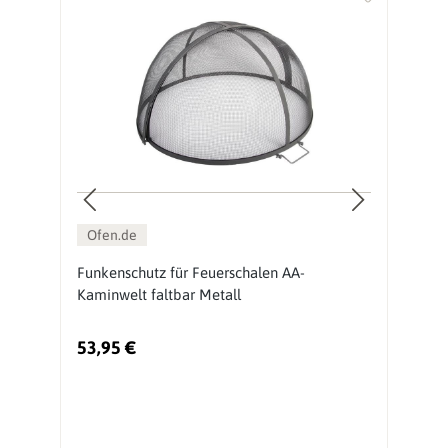
%
Ofen.de
Funkenschutz für Feuerschalen AA-
O
Kaminwelt faltbar Metall
53,95 €
5
Ur