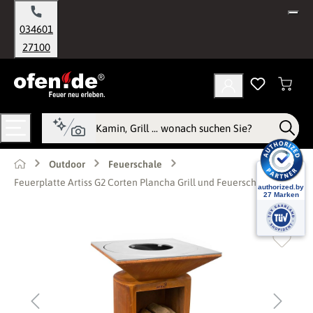
alt springen
034601
27100
Outdoor
Feuerschale
Feuerplatte Artiss G2 Corten Plancha Grill und Feuerschale