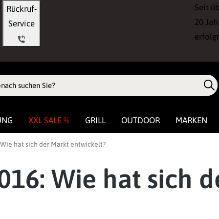
Seit ü
Rückruf-
20 Jah
Service
erfolg
UNG
XXL SALE %
GRILL
OUTDOOR
MARKEN
ie hat sich der Markt entwickelt?
16: Wie hat sich d