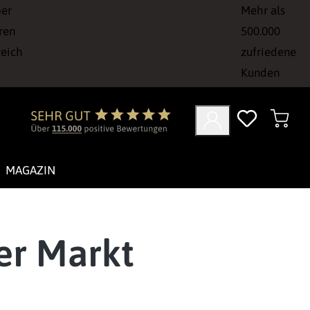
ber
Mehr als
ren
500.000
reich
zufriedene
Kunden
MAGAZIN
er Markt