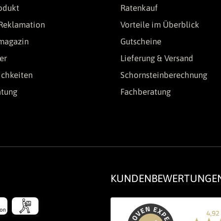
odukt
Ratenkauf
Reklamation
Vorteile im Überblick
lmagazin
Gutscheine
er
Lieferung & Versand
chkeiten
Schornsteinberechnung
atung
Fachberatung
KUNDENBEWERTUNGE