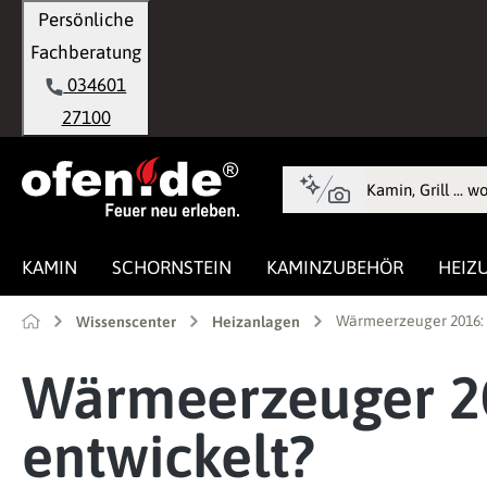
Persönliche
springen
Zur Hauptnavigation springen
Fachberatung
034601
27100
KAMIN
SCHORNSTEIN
KAMINZUBEHÖR
HEIZ
Wärmeerzeuger 2016: W
Wissenscenter
Heizanlagen
Wärmeerzeuger 20
entwickelt?