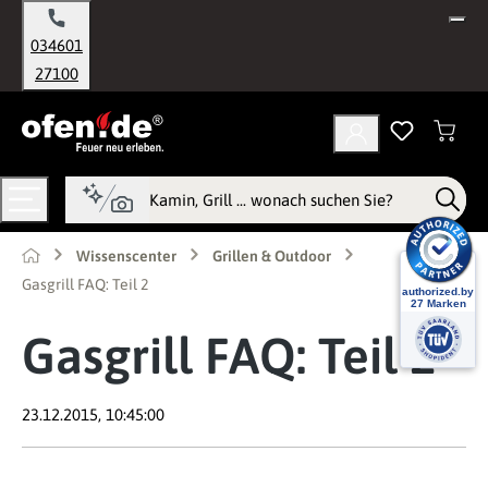
alt springen
034601
27100
Wissenscenter
Grillen & Outdoor
Gasgrill FAQ: Teil 2
Gasgrill FAQ: Teil 2
23.12.2015, 10:45:00