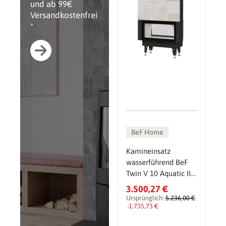
und ab 99€
Versandkostenfrei
*
BeF Home
Kamineinsatz
wasserführend BeF
Twin V 10 Aquatic II
20 kW
3.500,27 €
Ursprünglich:
5.236,00 €
-1.735,73 €