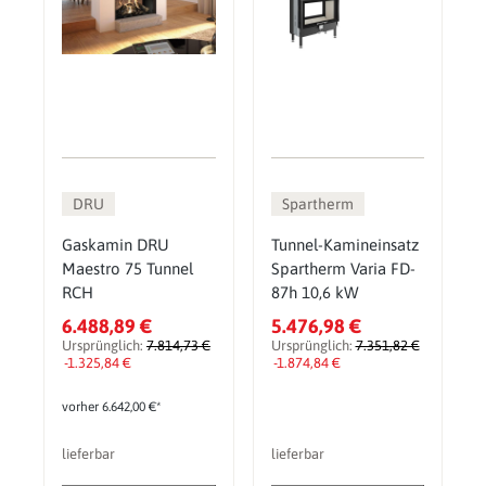
DRU
Spartherm
Gaskamin DRU
Tunnel-Kamineinsatz
Maestro 75 Tunnel
Spartherm Varia FD-
RCH
87h 10,6 kW
6.488,89 €
5.476,98 €
Ursprünglich:
7.814,73 €
Ursprünglich:
7.351,82 €
-1.325,84 €
-1.874,84 €
vorher 6.642,00 €*
lieferbar
lieferbar