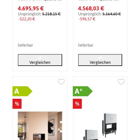
14,5 kW
14,5 kW
4.695,95 €
4.568,03 €
Ursprünglich:
5.218,15 €
Ursprünglich:
5.164,60 €
-522,20 €
-596,57 €
lieferbar
lieferbar
Vergleichen
Vergleichen
+
A
A
%
%