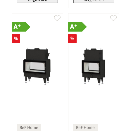
+
+
A
A
%
%
BeF Home
BeF Home