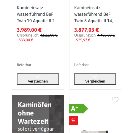
Kamineinsatz
Kamineinsatz
wasserführend BeF
wasserführend BeF
Twin 10 Aquatic II 20
Twin 8 Aquatic II 14,5
kW
kW
3.989,00 €
3.877,03 €
Ursprünglich:
4.522,00 €
Ursprünglich:
4.403,00 €
-533,00 €
-525,97 €
lieferbar
lieferbar
Vergleichen
Vergleichen
Kaminöfen
+
A
ohne
Wartezeit
%
sofort verfügbar