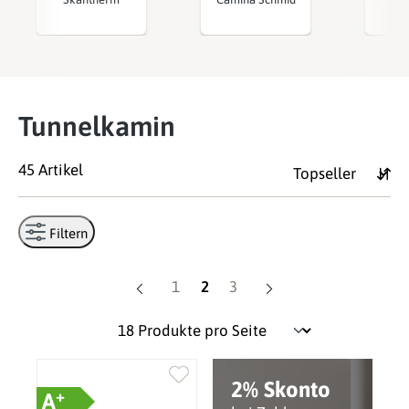
Tunnelkamin
45 Artikel
Filtern
Seite
Seite
Seite
1
2
3
2% Skonto
+
A