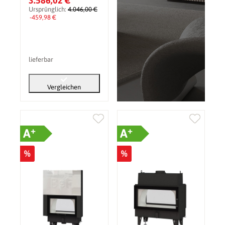
3.586,02 €
Ursprünglich:
4.046,00 €
-459,98 €
lieferbar
Vergleichen
+
+
A
A
%
%