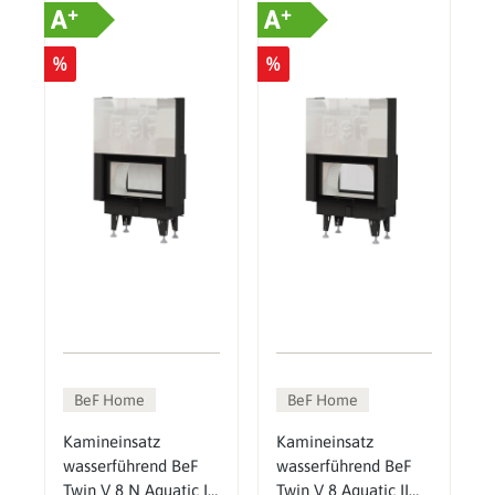
+
+
A
A
%
%
BeF Home
BeF Home
Kamineinsatz
Kamineinsatz
wasserführend BeF
wasserführend BeF
Twin V 8 N Aquatic II
Twin V 8 Aquatic II