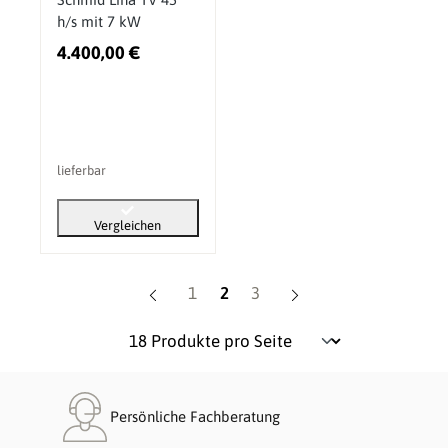
h/s mit 7 kW
4.400,00 €
lieferbar
Vergleichen
Seite
Seite
Seite
1
2
3
Persönliche Fachberatung