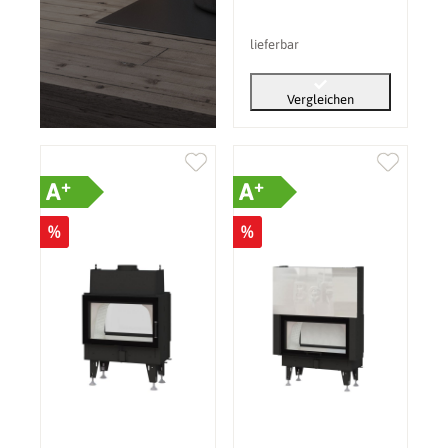
lieferbar
Vergleichen
+
+
A
A
%
%