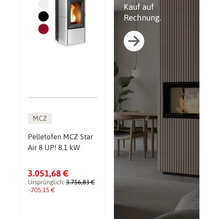
Kauf auf
Rechnung.
MCZ
Pelletofen MCZ Star
Air 8 UP! 8,1 kW
3.051,68 €
Ursprünglich:
3.756,83 €
-705,15 €