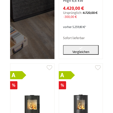
High 6,6 kW
4.420,00 €
Ursprünglich:
4.720,00 €
-300,00 €
vorher 5.259,80 €*
Sofort lieferbar
Vergleichen
A
A
%
%