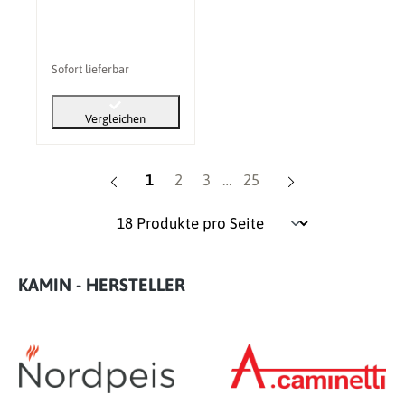
Sofort lieferbar
Vergleichen
Seite
Seite
Seite
Seite
1
2
3
…
25
KAMIN - HERSTELLER