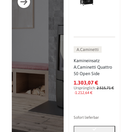
A.Caminetti
Kamineinsatz
A.Caminetti Quattro
50 Open Side
1.303,07 €
Ursprünglich:
2.515,71 €
-1.212,64 €
Sofort lieferbar