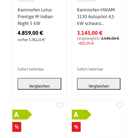
Kaminofen Lotus
Kaminofen HWAM
Prestige M Indian
3130 Autopilot 4,5
Night 5 kW
kW schwarz
Sondermodell inkl.
4.859,00 €
3.145,00 €
Wärmespeicher
Ursprünglich:
3.545,00 €
vorher 5.782,21 €*
-400,00 €
Sofort lieferbar
Sofort lieferbar
Vergleichen
Vergleichen
A
A
%
%