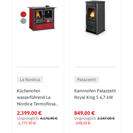
La Nordica
Palazzetti
Küchenofen
Kaminofen Palazzetti
wasserführend La
Royal King S 6,7 kW
Nordica TermoRosa
DSA mit 15,5 kW
2.399,00 €
849,00 €
Ursprünglich:
4.176,90 €
Ursprünglich:
1.547,00 €
-1.777,90 €
-698,00 €