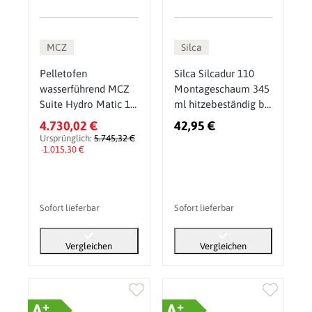
MCZ
Silca
Pelletofen
Silca Silcadur 110
wasserführend MCZ
Montageschaum 345
Suite Hydro Matic 18
ml hitzebeständig bis
R 17,7 kW
1100 Grad
4.730,02 €
42,95 €
Ursprünglich:
5.745,32 €
-1.015,30 €
Sofort lieferbar
Sofort lieferbar
Vergleichen
Vergleichen
+
+
A
A