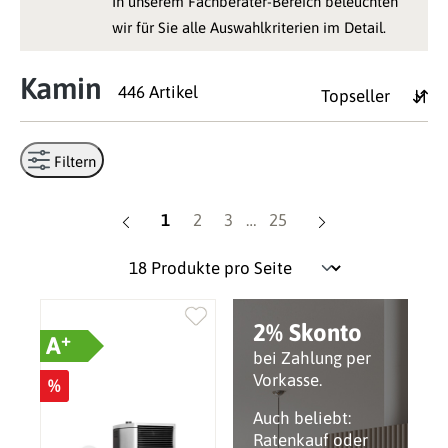
In unserem Fachberater-Bereich beleuchten
wir für Sie alle Auswahlkriterien im Detail.
Kamin
446 Artikel
Filtern
Seite
Seite
Seite
Seite
1
2
3
…
25
2% Skonto
+
A
bei Zahlung per
Vorkasse.
%
Auch beliebt:
Ratenkauf oder