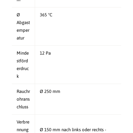
Ø
365 °C
Abgast
emper
atur
Minde
12 Pa
stförd
erdruc
k
Rauchr
Ø 250 mm
ohrans
chluss
Verbre
nnung
Ø 150 mm nach links oder rechts -