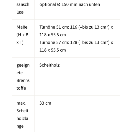
sansch
optional
Ø 150 mm nach unten
luss
Maße
Türhöhe 51 cm: 116 (+bis zu 13 cm*) x
(H x B
118 x 55,5 cm
x T)
Türhöhe 57 cm: 128 (+bis zu 13 cm*) x
118 x 55,5 cm
geeign
Scheitholz
ete
Brenns
toffe
max.
33 cm
Scheit
holzlä
nge