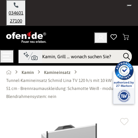
alt springen
034601
27100
Kamin
Kamineinsatz
Tunnel-Kamineinsatz Schmid Lina TV 120 h/s mit 10 kW - Türhöhe:
51 cm - Brennraumauskleidung: Schamotte Weiß - modulares
Blendrahmensystem: nein