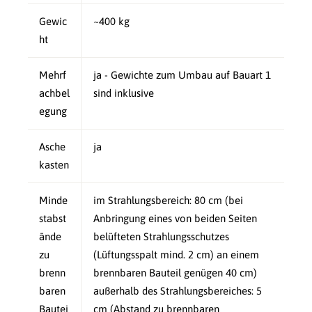
Gewic
~400 kg
ht
Mehrf
ja - Gewichte zum Umbau auf Bauart 1
achbel
sind inklusive
egung
Asche
ja
kasten
Minde
im Strahlungsbereich
: 80 cm (bei
stabst
Anbringung eines von beiden Seiten
ände
belüfteten Strahlungsschutzes
zu
(Lüftungsspalt mind. 2 cm) an einem
brenn
brennbaren Bauteil genügen 40 cm)
baren
außerhalb des Strahlungsbereiches
: 5
Bautei
cm (Abstand zu brennbaren