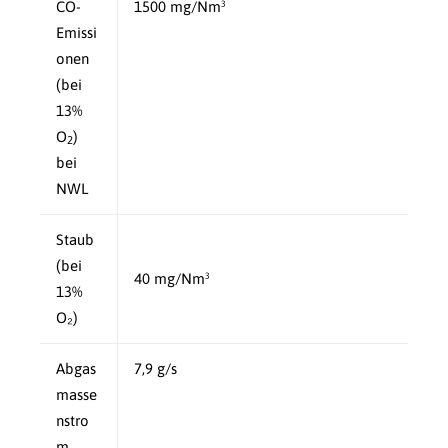
CO-
1500 mg/Nm³
Emissi
onen
(bei
13%
O
)
2
bei
NWL
Staub
(bei
40 mg/Nm³
13%
O₂)
Abgas
7,9 g/s
masse
nstro
m