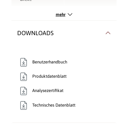
Rauchrohranschluss:
Hinten
, Oben
mehr
Typ:
Kamineinsatz
DOWNLOADS
Verbrennungsluft:
Raumluftunabhängig
,
Raumluftunabhängig
,
Raumluftunabhängig
Benutzerhandbuch
Verglasung:
Durchsicht
Produktdatenblatt
Wärmetransport:
Luftführend
, Luftführend
,
Luftführend
, Luftführend
,
Analysezertifikat
Luftführend
, Luftführend
Technisches Datenblatt