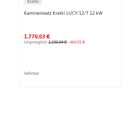
Kratki
Kamineinsatz Kratki LUCY/12/T 12 kW
K
1.770,03 €
2
Ursprünglich:
2.230,04 €
-460,01 €
Ur
lieferbar
li