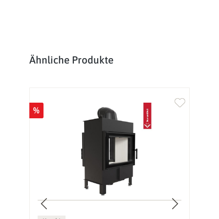
Produktgalerie überspringen
Ähnliche Produkte
%
%