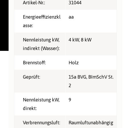
Artikel-Nr.:
31044
Energieeffizienzkl
aa
asse:
Nennleistung kW,
4 kW
, 8 kW
indirekt (Wasser):
Brennstoff:
Holz
Geprüft:
15a BVG
, BImSchV St.
2
Nennleistung kW,
9
direkt:
Verbrennungsluft:
Raumluftunabhängig