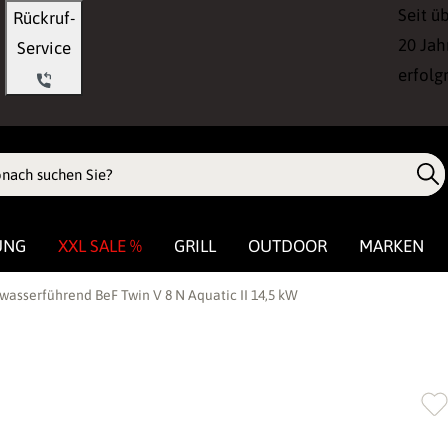
Seit ü
Rückruf-
20 Jah
Service
erfolg
UNG
XXL SALE %
GRILL
OUTDOOR
MARKEN
wasserführend BeF Twin V 8 N Aquatic II 14,5 kW