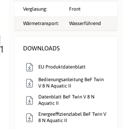
Verglasung:
Front
Wärmetransport:
Wasserführend
DOWNLOADS
EU Produktdatenblatt
Bedienungsanleitung BeF Twin
V 8 N Aquatic II
Datenblatt BeF Twin V 8 N
Aquatic II
Energeeffizienzlabel BeF Twin V
8 N Aquatic II