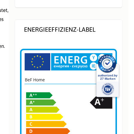
tet,
es
ENERGIEEFFIZIENZ-LABEL
en.
BeF Home
31044
+
A