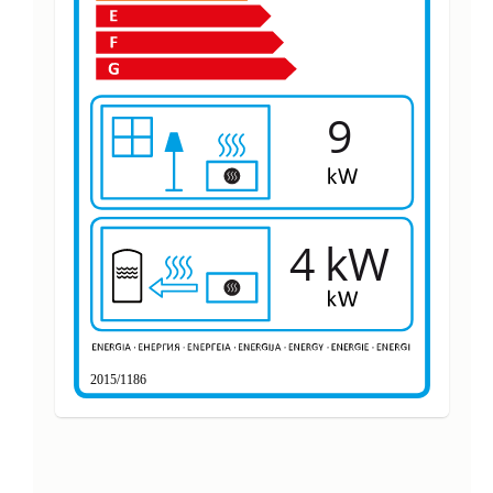
9
4 kW
2015/1186