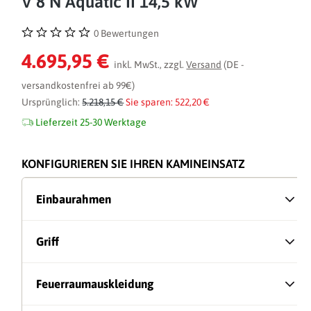
V 8 N Aquatic II 14,5 kW
0 Bewertungen
Durchschnittliche Bewertung von 0 von 5 Sternen
4.695,95 €
inkl. MwSt., zzgl.
Versand
(DE -
versandkostenfrei ab 99€)
Ursprünglich:
5.218,15 €
Sie sparen: 522,20 €
Lieferzeit 25-30 Werktage
KONFIGURIEREN SIE IHREN KAMINEINSATZ
Einbaurahmen
Griff
Feuerraumauskleidung