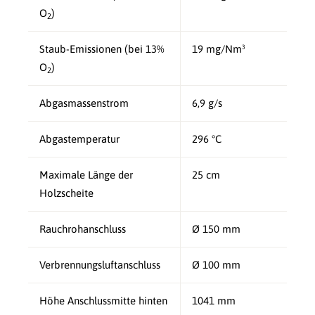
O
)
2
Staub-Emissionen (bei 13%
19 mg/Nm³
O
)
2
Abgasmassenstrom
6,9 g/s
Abgastemperatur
296 °C
Maximale Länge der
25 cm
Holzscheite
Rauchrohanschluss
Ø 150 mm
Verbrennungsluftanschluss
Ø 100 mm
Höhe Anschlussmitte hinten
1041 mm