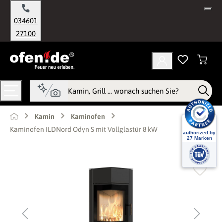
alt springen
034601
27100
Kamin
Kaminofen
Kaminofen ILDNord Odyn S mit Vollglastür 8 kW