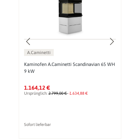
A.Caminetti
Kaminofen A.Caminetti Scandinavian 65 WH
K
9 kW
9
1.164,12 €
1
Ursprünglich:
2.799,00 €
-1.634,88 €
Ur
Sofort lieferbar
So