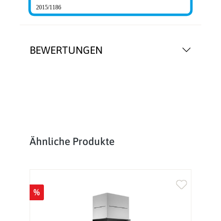
2015/1186
BEWERTUNGEN
Produktgalerie überspringen
Ähnliche Produkte
%
%