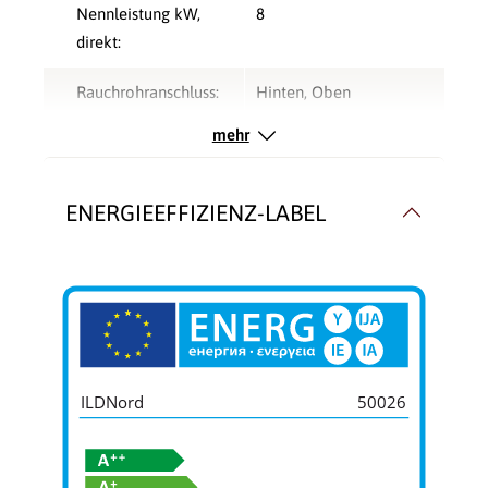
Nennleistung kW,
8
direkt:
Rauchrohranschluss:
Hinten
, Oben
mehr
Typ:
Kaminofen
Verbrennungsluft:
Raumluftunabhängig
,
ENERGIEEFFIZIENZ-LABEL
Raumluftunabhängig
Verglasung:
2 Seiten
Verkleidungsmaterial:
Stahl
Wärmetransport:
Luftführend
, Luftführend
ILDNord
50026