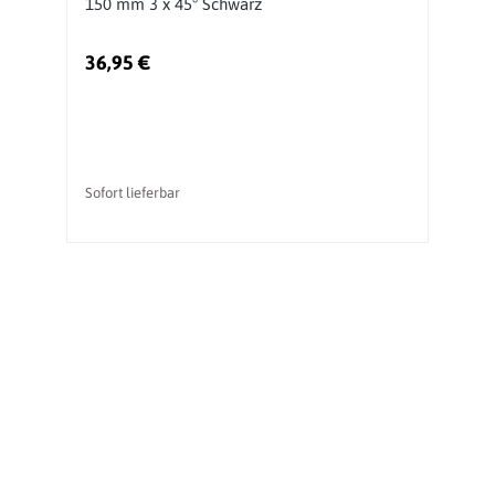
150 mm 3 x 45° Schwarz
S
36,95 €
1
Sofort lieferbar
So