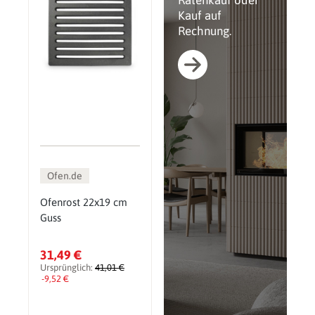
Ratenkauf oder
Kauf auf
Rechnung.
Ofen.de
Ofenrost 22x19 cm
Guss
31,49 €
Ursprünglich:
41,01 €
-9,52 €