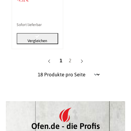
-9,52 €
Sofort lieferbar
Vergleichen
Seite
Seite
1
2
Ofen.de - die Profis