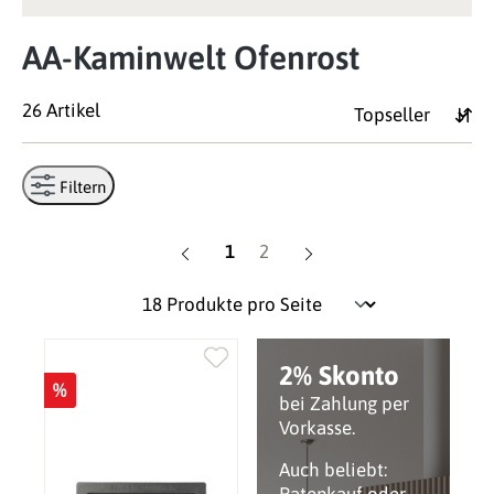
AA-Kaminwelt Ofenrost
26 Artikel
Filtern
Seite
Seite
1
2
2% Skonto
%
bei Zahlung per
Vorkasse.
Auch beliebt: