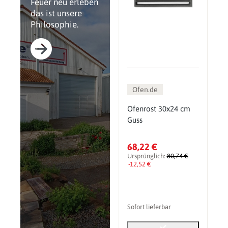
Feuer neu erleben
das ist unsere
Philosophie.
Ofen.de
Ofenrost 30x24 cm
Guss
68,22 €
Ursprünglich:
80,74 €
-12,52 €
Sofort lieferbar