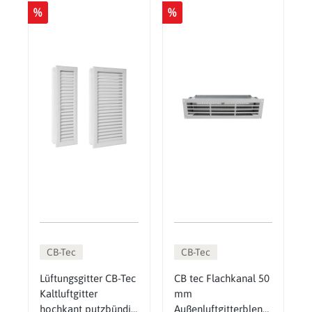
%
%
CB-Tec
CB-Tec
Lüftungsgitter CB-Tec
CB tec Flachkanal 50
Kaltluftgitter
mm
hochkant putzbündig
Außenluftgitterblend