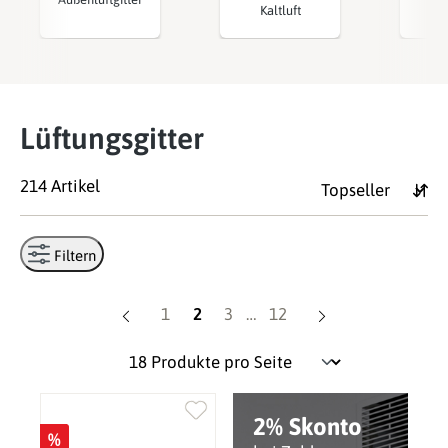
Kaltluft
Wa
Lüftungsgitter
214 Artikel
Filtern
Seite
Seite
Seite
Seite
1
2
3
…
12
2% Skonto
%