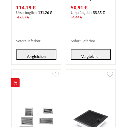
Weiß
e in weiß mit 2 oder
114,19 €
50,91 €
3 Kanalführung
Ursprünglich:
131,26 €
Ursprünglich:
55,35 €
-17,07 €
-4,44 €
Sofort lieferbar
Sofort lieferbar
Vergleichen
Vergleichen
%