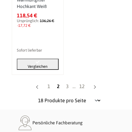
Hochkant Weiß
118,54 €
Ursprünglich:
136,26 €
-17,72 €
Sofort lieferbar
Vergleichen
Seite
Seite
Seite
Seite
1
2
3
…
12
Persönliche Fachberatung