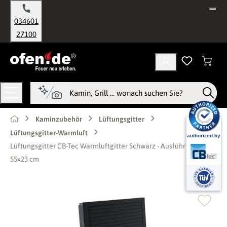
alt springen
034601
27100
Kaminzubehör
Lüftungsgitter
Lüftungsgitter-Warmluft
Lüftungsgitter CB-Tec Warmluftgitter Schwarz - Ausführung:
55x23 cm