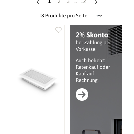
Seite
Seite
Seite
Seite
1
2
3
…
12
2% Skonto
bei Zahlung per
Vorkasse.
Auch beliebt:
Ratenkauf oder
Kauf auf
Rechnung.