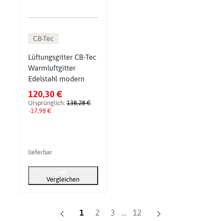
CB-Tec
Lüftungsgitter CB-Tec
Warmluftgitter
Edelstahl modern
120,30 €
Ursprünglich:
138,28 €
-17,98 €
lieferbar
Vergleichen
Seite
Seite
Seite
Seite
1
2
3
…
12