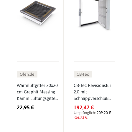
Ofen.de
CB-Tec
Warmluftgitter 20x20
CB-Tec Revisionstür
cm Graphit Messing
2.0 mit
Kamin Lüftungsgitter
Schnappverschluß
Ofen Gitter
23x23 cm Ofentür
22,95 €
192,47 €
Revisionsklappe
Ursprünglich:
209,20 €
-16,73 €