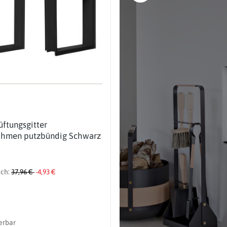
üftungsgitter
ahmen putzbündig Schwarz
ich:
37,96 €
-4,93 €
ferbar