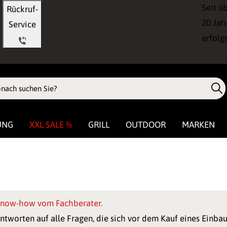
Seit ü
Rückruf-
20 Jah
Service
erfolg
UNG
XXL SALE %
GRILL
OUTDOOR
MARKEN
now-how vom Fachberater.
ntworten auf alle Fragen, die sich vor dem Kauf eines Einba