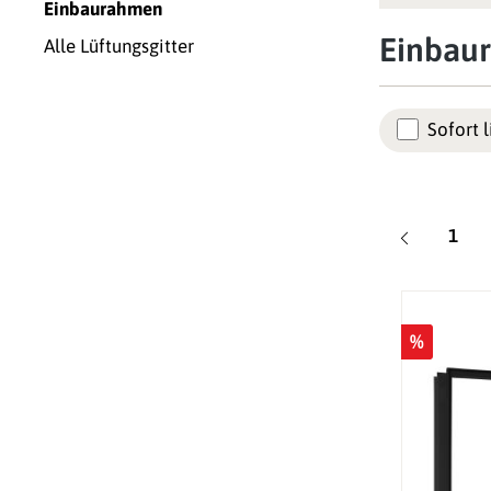
Einbaurahmen
Einbau
Alle Lüftungsgitter
Sofort l
Seite
1
%