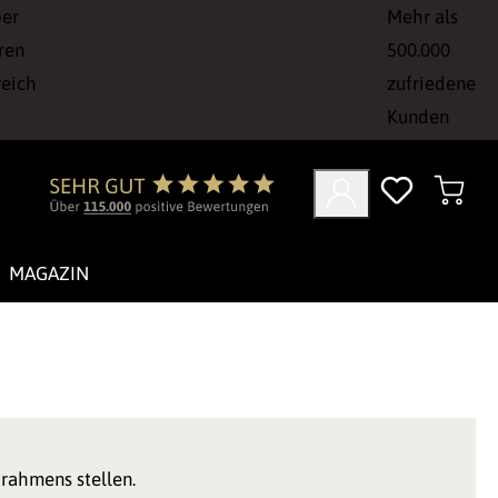
ber
Mehr als
ren
500.000
reich
zufriedene
Kunden
MAGAZIN
urahmens stellen.