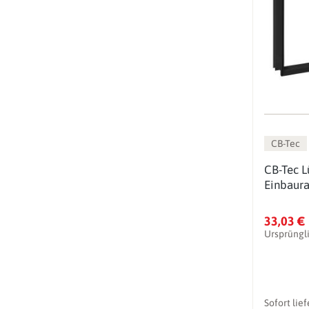
CB-Tec
CB-Tec L
Einbaur
33,03 €
Ursprüngl
Sofort lie