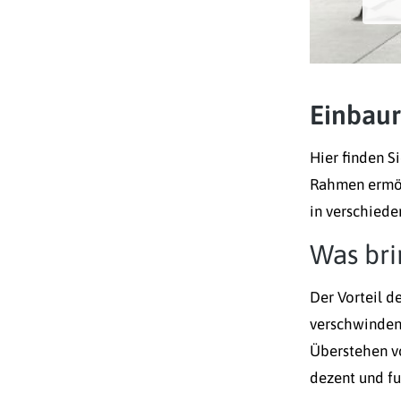
Einbaur
Hier finden S
Rahmen ermög
in verschiede
Was bri
Der Vorteil d
verschwinden 
Überstehen vo
dezent und fu