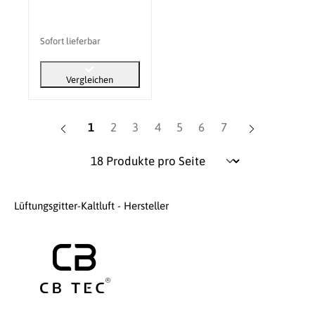
Sofort lieferbar
Vergleichen
Seite
Seite
Seite
Seite
Seite
Seite
Seite
1
2
3
4
5
6
7
Lüftungsgitter-Kaltluft - Hersteller