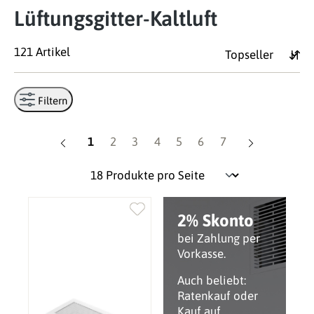
Lüftungsgitter-Kaltluft
121 Artikel
Filtern
Seite
Seite
Seite
Seite
Seite
Seite
Seite
1
2
3
4
5
6
7
2% Skonto
bei Zahlung per
Vorkasse.
Auch beliebt:
Ratenkauf oder
Kauf auf