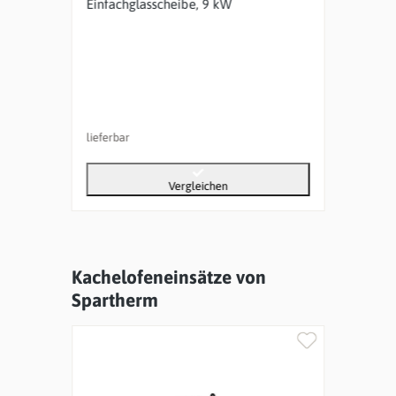
Einfachglasscheibe, 9 kW
Einf
lieferbar
liefer
Vergleichen
Kachelofeneinsätze von
Produktgalerie überspringen
Spartherm
%