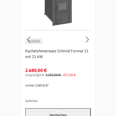
Schmid
Sch
9 kW
Kachelofeneinsatz Schmid Format 11
Kach
mit 11 kW
Schm
2.680,00 €
5.39
Ursprünglich:
3.153,50 €
-473,50 €
vorher
vorher 3.189,20 €*
lieferbar
liefer
Vergleichen