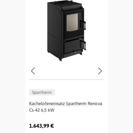
Spartherm
Spa
nova
Kachelofeneinsatz Spartherm Renova
Kach
Cs-42 6,5 kW
Cs-5
1.643,99 €
1.63
Urspr