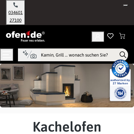
alt springen
034601
27100
Kachelofen