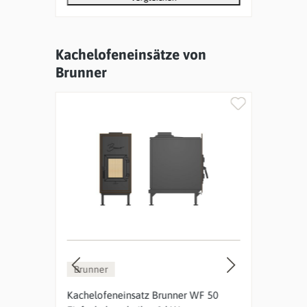
Kachelofeneinsätze von
Produktgalerie überspringen
Brunner
%
Brunner
Bru
33
Kachelofeneinsatz Brunner WF 50
Kach