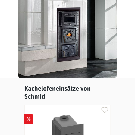
Kachelofeneinsätze von
Produktgalerie überspringen
Schmid
%