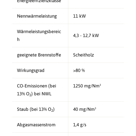
Energieeffizienzklasse
Nennwärmeleistung
11 kW
Wärmeleistungsbereic
4,3 - 12,7 kW
h
geeignete Brennstoffe
Scheitholz
Wirkungsgrad
>80 %
CO-Emissionen (bei
1250 mg/Nm³
13% O
) bei NWL
2
Staub (bei 13% O
)
40 mg/Nm³
2
Abgasmassenstrom
1,4 g/s