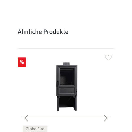
Produktgalerie überspringen
Ähnliche Produkte
%
%
Globe Fire