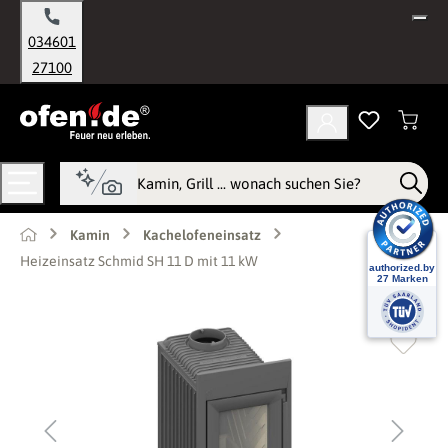
alt springen
034601
27100
Kamin
Kachelofeneinsatz
Heizeinsatz Schmid SH 11 D mit 11 kW