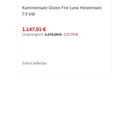
Kamineinsatz Globe Fire Luna Heizeinsatz
H
7,9 kW
1.147,01 €
2
Ursprünglich:
1.275,00 €
-127,99 €
Ur
Sofort lieferbar
li