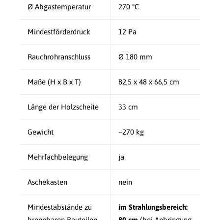
Ø Abgastemperatur
270 °C
Mindestförderdruck
12 Pa
Rauchrohranschluss
Ø 180 mm
Maße (H x B x T)
82,5 x 48 x 66,5 cm
Länge der Holzscheite
33 cm
Gewicht
~270 kg
Mehrfachbelegung
ja
Aschekasten
nein
Mindestabstände zu
im Strahlungsbereich:
brennbaren Bauteilen
80 cm
(bei Anbringung