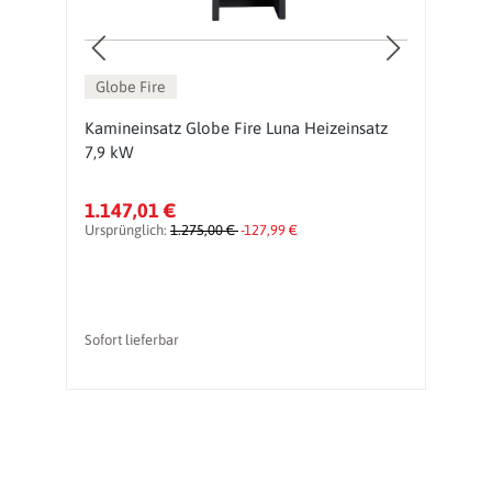
Globe Fire
Kamineinsatz Globe Fire Luna Heizeinsatz
H
7,9 kW
1.147,01 €
2
Ursprünglich:
1.275,00 €
-127,99 €
Ur
Sofort lieferbar
li