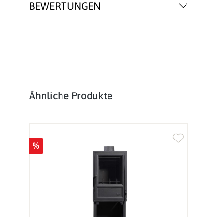
BEWERTUNGEN
Produktgalerie überspringen
Ähnliche Produkte
%
%