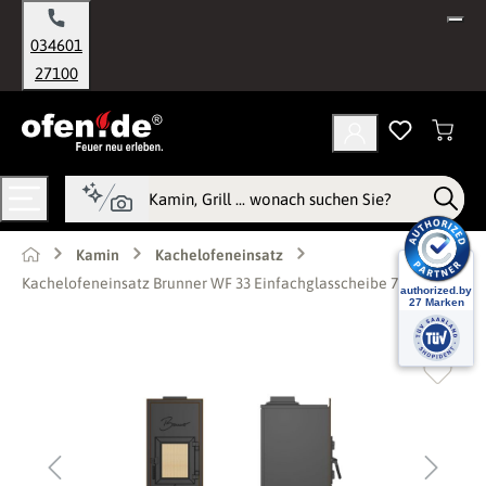
alt springen
034601
27100
Kamin
Kachelofeneinsatz
Kachelofeneinsatz Brunner WF 33 Einfachglasscheibe 7 kW