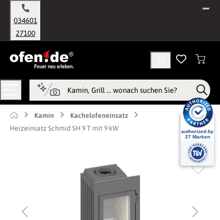
alt springen
034601
27100
Kamin
Kachelofeneinsatz
Heizeinsatz Schmid SH 9 T mit 9 kW