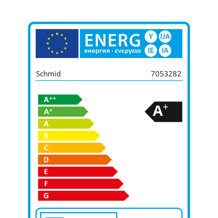
Schmid
7053282
+
A