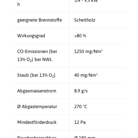
3,4 - 9,5 kW
h
geeignete Brennstoffe
Scheitholz
Wirkungsgrad
>80 %
CO-Emissionen (bei
1250 mg/Nm³
13% O
) bei NWL
2
Staub (bei 13% O
)
40 mg/Nm³
2
Abgasmassenstrom
8,9 g/s
Ø Abgastemperatur
270 °C
Mindestförderdruck
12 Pa
Rauchrohranschluss
Ø 180 mm