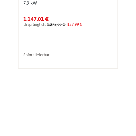
7,9 kW
k
1.147,01 €
2
Ursprünglich:
1.275,00 €
-127,99 €
Ur
Sofort lieferbar
li