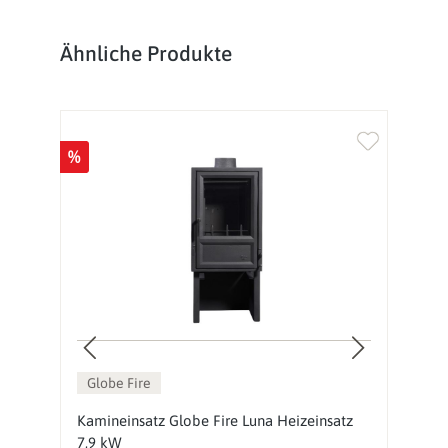
Produktgalerie überspringen
Ähnliche Produkte
%
%
Globe Fire
2
Kamineinsatz Globe Fire Luna Heizeinsatz
K
7,9 kW
k