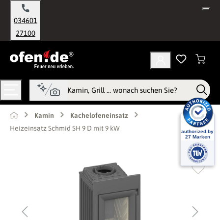
alt springen
034601
27100
Kamin
Kachelofeneinsatz
Heizeinsatz Schmid SH 9 D mit 9 kW