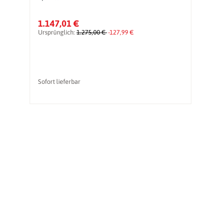
1.147,01 €
2
Ursprünglich:
1.275,00 €
-127,99 €
Ur
Sofort lieferbar
li