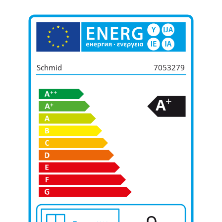
Schmid
7053279
+
A