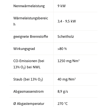
Nennwärmeleistung
9 kW
Wärmeleistungsbereic
3,4 - 9,5 kW
h
geeignete Brennstoffe
Scheitholz
Wirkungsgrad
>80 %
CO-Emissionen (bei
1250 mg/Nm³
13% O
) bei NWL
2
Staub (bei 13% O
)
40 mg/Nm³
2
Abgasmassenstrom
8,9 g/s
Ø Abgastemperatur
270 °C