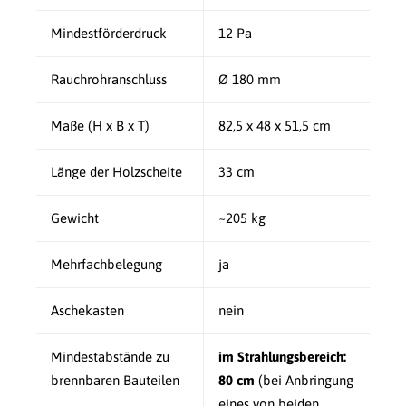
Mindestförderdruck
12 Pa
Rauchrohranschluss
Ø 180 mm
Maße (H x B x T)
82,5 x 48 x 51,5 cm
Länge der Holzscheite
33 cm
Gewicht
~205 kg
Mehrfachbelegung
ja
Aschekasten
nein
Mindestabstände zu
im Strahlungsbereich:
brennbaren Bauteilen
80 cm
(bei Anbringung
eines von beiden