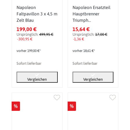
Napoleon
Napoleon Ersatzteil
Faltpavillon 3 x 4,5 m
Hauptbrenner
Zelt Blau
Triumph
325/410/495 (Z100-
199,00 €
15,64 €
0003-50)
Ursprünglich:
499,95 €
Ursprünglich:
17,00 €
-300,95 €
-1,36 €
vorher 199,00 €*
vorher 18,61 €*
Sofort lieferbar
Sofort lieferbar
Vergleichen
Vergleichen
%
%