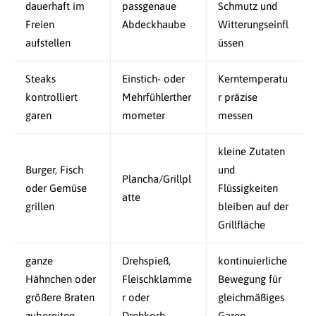
dauerhaft im
passgenaue
Schmutz und
Freien
Abdeckhaube
Witterungseinfl
aufstellen
üssen
Steaks
Einstich- oder
Kerntemperatu
kontrolliert
Mehrfühlerther
r präzise
garen
mometer
messen
kleine Zutaten
Burger, Fisch
und
Plancha/Grillpl
oder Gemüse
Flüssigkeiten
atte
grillen
bleiben auf der
Grillfläche
ganze
Drehspieß,
kontinuierliche
Hähnchen oder
Fleischklamme
Bewegung für
größere Braten
r oder
gleichmäßiges
zubereiten
Drehkorb
Garen