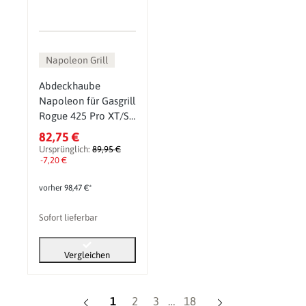
Napoleon Grill
Abdeckhaube
Napoleon für Gasgrill
Rogue 425 Pro XT/SE
mit hochgeklappten
82,75 €
Seitenablagen
Ursprünglich:
89,95 €
-7,20 €
vorher 98,47 €*
Sofort lieferbar
Vergleichen
Seite
Seite
Seite
Seite
1
2
3
…
18