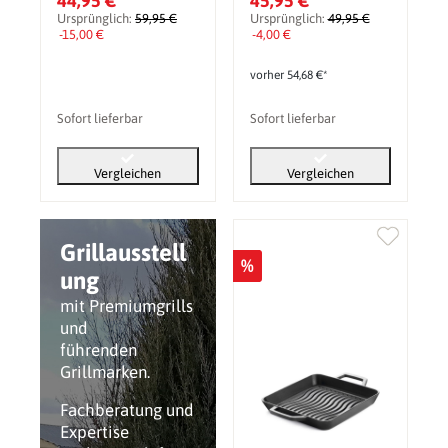
44,95 €
45,95 €
ZONE Groß, Plancha
Rahmen
Ursprünglich:
59,95 €
Ursprünglich:
49,95 €
für Rogue SE-, PRO-
-15,00 €
-4,00 €
und Prestige-Grills
vorher 54,68 €*
Sofort lieferbar
Sofort lieferbar
Vergleichen
Vergleichen
Grillausstell
%
ung
mit Premiumgrills
und
führenden
Grillmarken.
Fachberatung und
Expertise