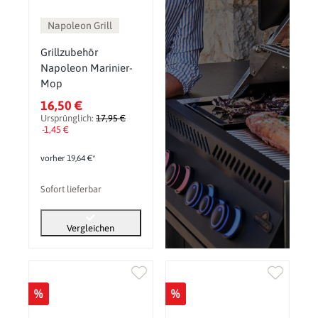
Napoleon Grill
Grillzubehör
Napoleon Marinier-
Mop
16,50 €
Ursprünglich:
17,95 €
-1,45 €
vorher 19,64 €*
Sofort lieferbar
Vergleichen
%
%