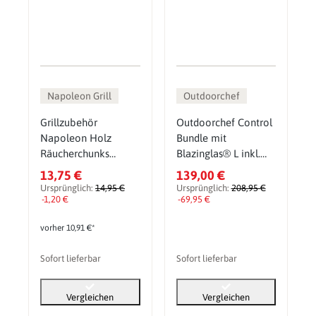
Napoleon Grill
Outdoorchef
Grillzubehör
Outdoorchef Control
Napoleon Holz
Bundle mit
Räucherchunks
Blazinglas® L inkl.
Pflaume 1,5 kg
Easy Check
13,75 €
139,00 €
Thermometer Single
Ursprünglich:
14,95 €
Ursprünglich:
208,95 €
-1,20 €
-69,95 €
vorher 10,91 €*
Sofort lieferbar
Sofort lieferbar
Vergleichen
Vergleichen