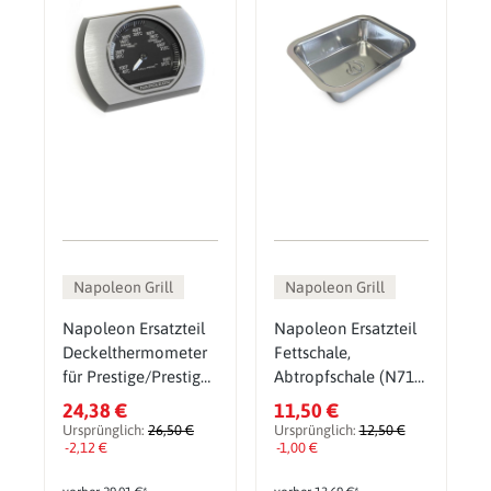
Napoleon Grill
Napoleon Grill
Napoleon Ersatzteil
Napoleon Ersatzteil
Deckelthermometer
Fettschale,
für Prestige/Prestige
Abtropfschale (N710-
Pro (N685-0004)
0062)
24,38 €
11,50 €
Ursprünglich:
26,50 €
Ursprünglich:
12,50 €
-2,12 €
-1,00 €