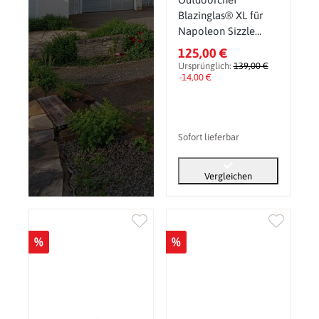
Blazinglas® XL für
Napoleon Sizzle
Zone Prestige PRO
125,00 €
(665/500) / Prestige /
Ursprünglich:
139,00 €
Rogue SE / RSE
-14,00 €
Sofort lieferbar
Vergleichen
%
%