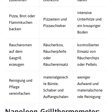
intensive
Pizza, Brot oder
Pizzastein und
Unterhitze und
Flammkuchen
Pizzaschieber
ein knuspriger
backen
Boden
Raucharomen
Räucherbox,
kontrollierter
auf dem
Räucherpfeife
Einsatz von
Gasgrill
oder
Räucherchips
erzeugen
Räuchereinsatz
oder Pellets
materialgerech
weniger
Reinigung und
te Bürste,
Aufwand und
Pflege
Schaber und
materialschone
vereinfachen
Auffangschalen
nde Reinigung
Napoleon-Grillthermometer: