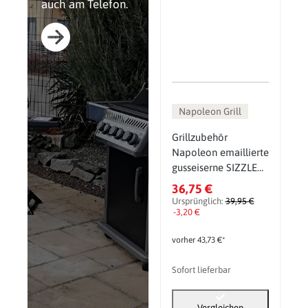
auch am Telefon.
Napoleon Grill
Grillzubehör
Napoleon emaillierte
gusseiserne SIZZLE
ZONE Grillpfanne,
36,75 €
quadratisch 25x25
Ursprünglich:
39,95 €
cm
-3,20 €
vorher 43,73 €*
Sofort lieferbar
Vergleichen