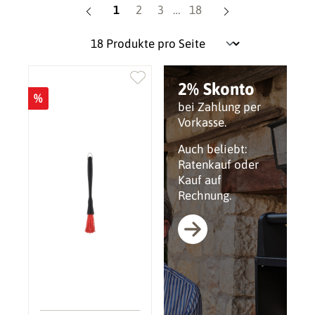
Seite
Seite
Seite
Seite
1
2
3
…
18
2% Skonto
%
bei Zahlung per
Vorkasse.
Auch beliebt:
Ratenkauf oder
Kauf auf
Rechnung.