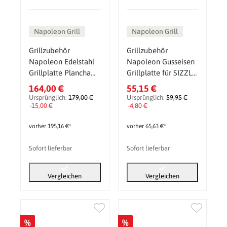
Napoleon Grill
Napoleon Grill
Grillzubehör
Grillzubehör
Napoleon Edelstahl
Napoleon Gusseisen
Grillplatte Plancha
Grillplatte für SIZZLE
für Rogue und
ZONE Groß, Plancha
164,00 €
55,15 €
Freestyle 425
für Rogue SE-, PRO-
Ursprünglich:
179,00 €
Ursprünglich:
59,95 €
-15,00 €
und Prestige-Grills
-4,80 €
vorher 195,16 €*
vorher 65,63 €*
Sofort lieferbar
Sofort lieferbar
Vergleichen
Vergleichen
%
%