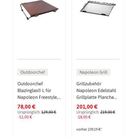
Outdoorchef
Napoleon Grill
Outdoorchef
Grillzubehör
Blazinglas® L für
Napoleon Edelstahl
Napoleon Freestyle,
Grillplatte Plancha
Rogue XT
für Prestige/PRO,
78,00 €
201,00 €
sowie Rogue 525 &
Ursprünglich:
129,00 €
Ursprünglich:
219,00 €
-51,00 €
625
-18,00 €
vorher 239,19 €*