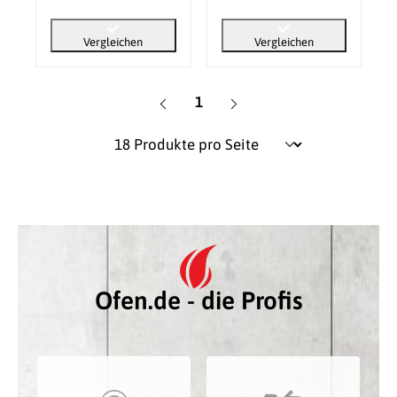
Vergleichen
Vergleichen
Seite
1
Ofen.de - die Profis