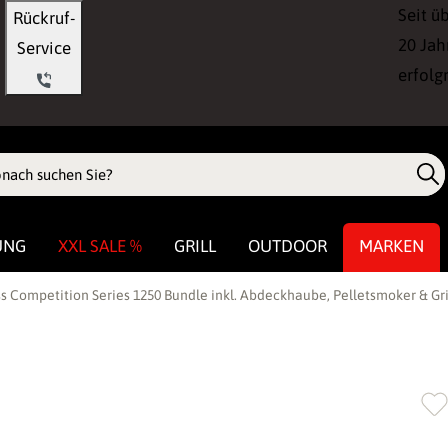
Seit ü
Rückruf-
20 Jah
Service
erfolg
UNG
XXL SALE %
GRILL
OUTDOOR
MARKEN
oss Competition Series 1250 Bundle inkl. Abdeckhaube, Pelletsmoker & Gri