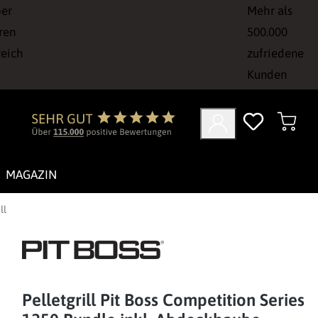
ber
Mehr als
ren
500.000
reich
zufriedene
Kunden
MAGAZIN
ll
Pelletgrill Pit Boss Competition Series