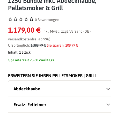
1250 Bundle inkl. Abdeckhaube,
Pelletsmoker & Grill
0 Bewertungen
Durchschnittliche Bewertung von 0 von 5 Sternen
1.179,00 €
inkl. MwSt., zzgl.
Versand
(DE -
versandkostenfrei ab 99€)
Ursprünglich:
1.388,99 €
Sie sparen: 209,99 €
Inhalt:
1 Stück
Lieferzeit 25-30 Werktage
ERWEITERN SIE IHREN PELLETSMOKER | GRILL
Abdeckhaube
Ersatz- Fetteimer