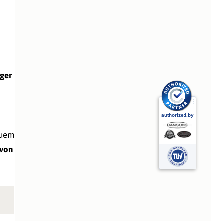
rger
quem
 von