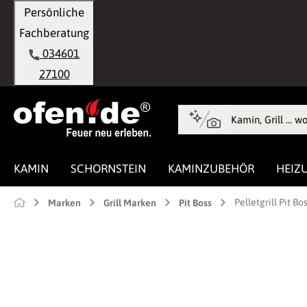
Persönliche
springen
Zur Hauptnavigation springen
Fachberatung
034601
27100
KAMIN
SCHORNSTEIN
KAMINZUBEHÖR
HEIZ
Pelletgrill Pit B
Marken
Grill Marken
Pit Boss