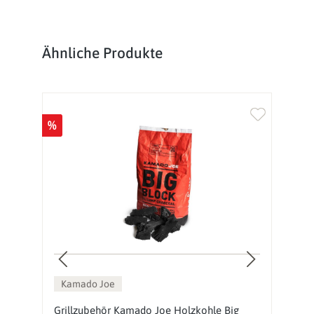
Produktgalerie überspringen
Ähnliche Produkte
%
Kamado Joe
Grillzubehör Kamado Joe Holzkohle Big
K