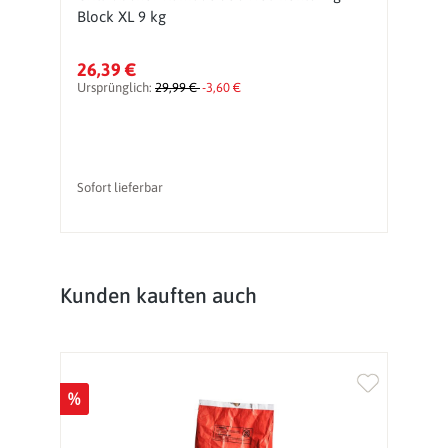
Block XL 9 kg
S
26,39 €
3
Ursprünglich:
29,99 €
-3,60 €
Sofort lieferbar
So
Produktgalerie überspringen
Kunden kauften auch
%
%