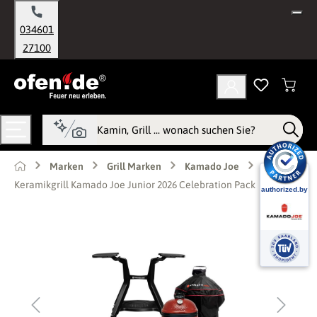
alt springen
034601
27100
Marken
Grill Marken
Kamado Joe
Keramikgrill Kamado Joe Junior 2026 Celebration Pack