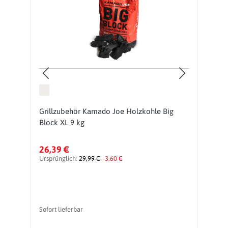
Grillzubehör Kamado Joe Holzkohle Big
K
Block XL 9 kg
26,39 €
1
Ursprünglich:
29,99 €
-3,60 €
Ur
Sofort lieferbar
So