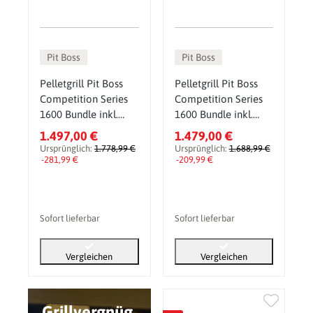
Pit Boss
Pit Boss
Pelletgrill Pit Boss
Pelletgrill Pit Boss
Competition Series
Competition Series
1600 Bundle inkl.
1600 Bundle inkl.
Gusseisen-Set,
Abdeckhaube,
1.497,00 €
1.479,00 €
Pelletsmoker & Grill
Pelletsmoker & Grill
Ursprünglich:
1.778,99 €
Ursprünglich:
1.688,99 €
-281,99 €
-209,99 €
Sofort lieferbar
Sofort lieferbar
Vergleichen
Vergleichen
Grillvergnüg