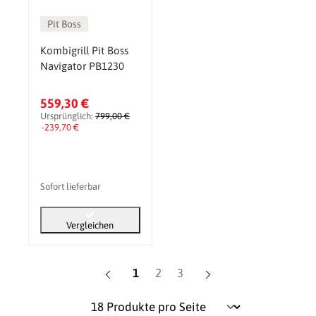
Pit Boss
Kombigrill Pit Boss
Navigator PB1230
559,30 €
Ursprünglich:
799,00 €
-239,70 €
Sofort lieferbar
Vergleichen
Seite
Seite
Seite
1
2
3