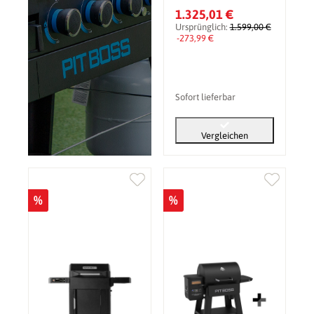
Gravity Series XT
1.325,01 €
Ursprünglich:
1.599,00 €
-273,99 €
Sofort lieferbar
Vergleichen
%
%