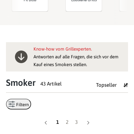
Know-how vom Grillexperten.
Antworten auf alle Fragen, die sich vor dem
Kauf eines Smokers stellen.
Smoker
43 Artikel
Filtern
Seite
Seite
Seite
1
2
3