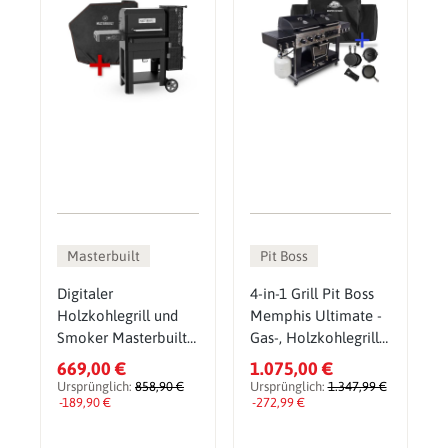
Masterbuilt
Pit Boss
Digitaler
4-in-1 Grill Pit Boss
Holzkohlegrill und
Memphis Ultimate -
Smoker Masterbuilt
Gas-, Holzkohlegrill
Gravity Series 600
& Smoker inkl.
669,00 €
1.075,00 €
inkl. Abdeckhaube
Gusseisen Starter Set
Ursprünglich:
858,90 €
Ursprünglich:
1.347,99 €
-189,90 €
-272,99 €