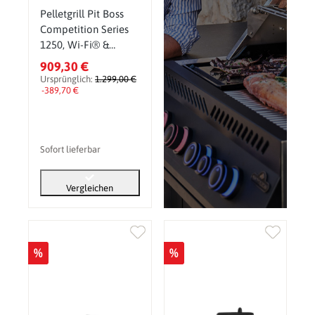
Pelletgrill Pit Boss
Competition Series
1250, Wi-Fi® &
Bluetooth®
909,30 €
Pelletsmoker & Grill
Ursprünglich:
1.299,00 €
-389,70 €
Sofort lieferbar
Vergleichen
%
%