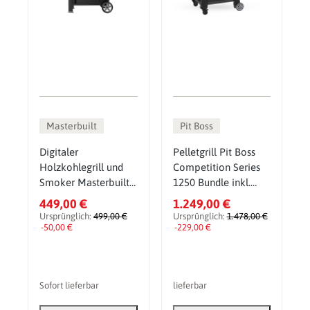
Masterbuilt
Pit Boss
Digitaler
Pelletgrill Pit Boss
Holzkohlegrill und
Competition Series
Smoker Masterbuilt
1250 Bundle inkl.
AutoIgnite Serie 545
Gusseisen-Set,
449,00 €
1.249,00 €
Pelletsmoker & Grill
Ursprünglich:
499,00 €
Ursprünglich:
1.478,00 €
-50,00 €
-229,00 €
Sofort lieferbar
lieferbar