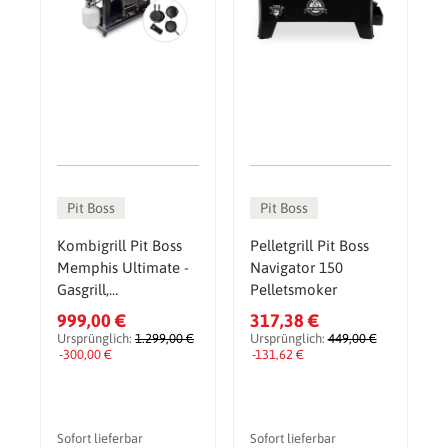
Pit Boss
Pit Boss
Kombigrill Pit Boss
Pelletgrill Pit Boss
Memphis Ultimate -
Navigator 150
Gasgrill,
Pelletsmoker
Holzkohlegrill &
999,00 €
317,38 €
Smoker inkl. gratis
Ursprünglich:
1.299,00 €
Ursprünglich:
449,00 €
Zubehörset
-300,00 €
-131,62 €
Sofort lieferbar
Sofort lieferbar