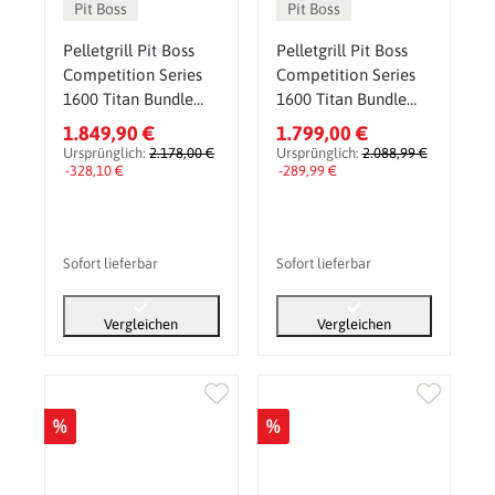
Pit Boss
Pit Boss
Pelletgrill Pit Boss
Pelletgrill Pit Boss
Competition Series
Competition Series
1600 Titan Bundle
1600 Titan Bundle
inkl. Gusseisen-Set,
inkl. Abdeckhaube,
1.849,90 €
1.799,00 €
Pelletsmoker & Grill
Pelletsmoker & Grill
Ursprünglich:
2.178,00 €
Ursprünglich:
2.088,99 €
-328,10 €
-289,99 €
Sofort lieferbar
Sofort lieferbar
Vergleichen
Vergleichen
%
%