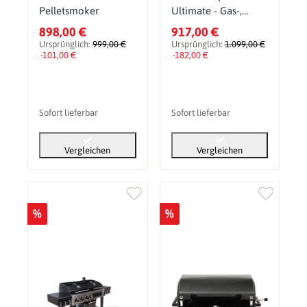
Pelletsmoker
Ultimate - Gas-,
Holzkohlegrill &
898,00 €
917,00 €
(Elektro-) Smoker
Ursprünglich:
999,00 €
Ursprünglich:
1.099,00 €
-101,00 €
-182,00 €
Sofort lieferbar
Sofort lieferbar
Vergleichen
Vergleichen
%
%