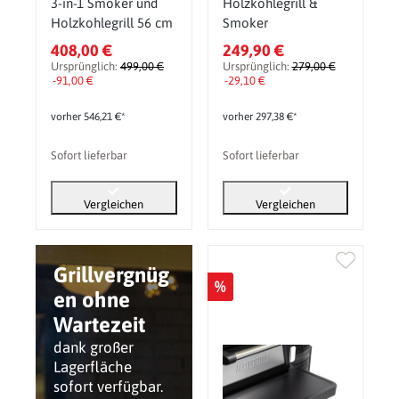
3-in-1 Smoker und
Holzkohlegrill &
Holzkohlegrill 56 cm
Smoker
408,00 €
249,90 €
Ursprünglich:
499,00 €
Ursprünglich:
279,00 €
-91,00 €
-29,10 €
vorher 546,21 €*
vorher 297,38 €*
Sofort lieferbar
Sofort lieferbar
Vergleichen
Vergleichen
Grillvergnüg
%
en ohne
Wartezeit
dank großer
Lagerfläche
sofort verfügbar.