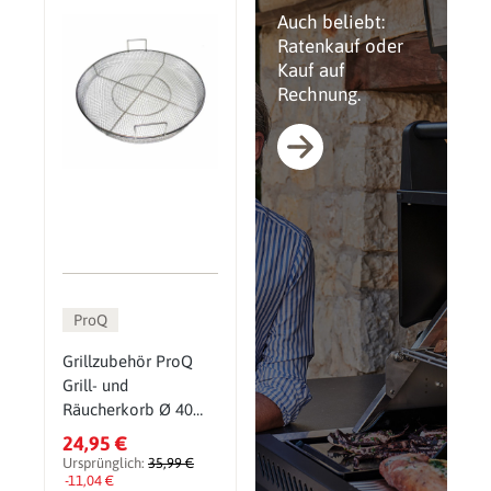
Auch beliebt:
Ratenkauf oder
Kauf auf
Rechnung.
ProQ
Grillzubehör ProQ
Grill- und
Räucherkorb Ø 40
cm, für BBQ Smoker
24,95 €
& Holzkohlegrill
Ursprünglich:
35,99 €
-11,04 €