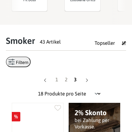
Smoker
43 Artikel
Filtern
Seite
Seite
Seite
1
2
3
2% Skonto
%
bei Zahlung per
Vorkasse.