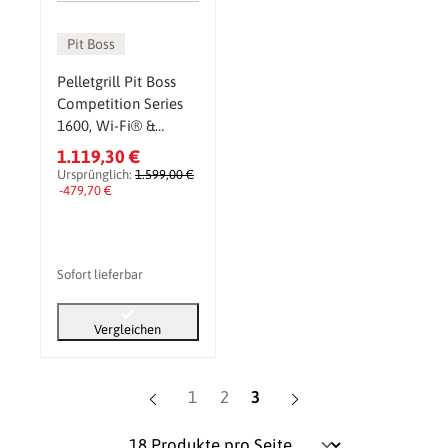
Pit Boss
Pelletgrill Pit Boss
Competition Series
1600, Wi-Fi® &
Bluetooth®
1.119,30 €
Pelletsmoker & Grill
Ursprünglich:
1.599,00 €
-479,70 €
Sofort lieferbar
Vergleichen
Seite
Seite
Seite
1
2
3