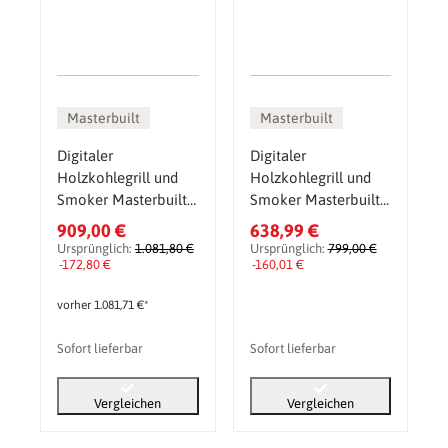
Masterbuilt
Masterbuilt
Digitaler
Digitaler
Holzkohlegrill und
Holzkohlegrill und
Smoker Masterbuilt
Smoker Masterbuilt
Gravity Series 800
Gravity Series 600
909,00 €
638,99 €
Starter-Set inkl.
Ursprünglich:
1.081,80 €
Ursprünglich:
799,00 €
Abdeckhaube und
-172,80 €
-160,01 €
Holzkohle
vorher 1.081,71 €*
Sofort lieferbar
Sofort lieferbar
Vergleichen
Vergleichen