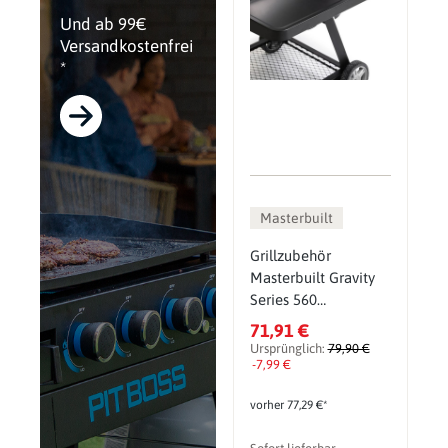
Und ab 99€
Versandkostenfrei
*
Masterbuilt
Grillzubehör
Masterbuilt Gravity
Series 560
Frontablage, Schwarz
71,91 €
Ursprünglich:
79,90 €
-7,99 €
vorher 77,29 €*