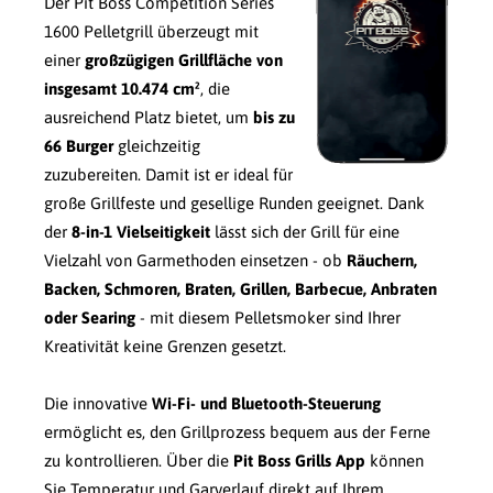
Der Pit Boss Competition Series
1600 Pelletgrill überzeugt mit
einer
großzügigen Grillfläche von
insgesamt 10.474 cm²
, die
ausreichend Platz bietet, um
bis zu
66 Burger
gleichzeitig
zuzubereiten. Damit ist er ideal für
große Grillfeste und gesellige Runden geeignet. Dank
der
8-in-1 Vielseitigkeit
lässt sich der Grill für eine
Vielzahl von Garmethoden einsetzen - ob
Räuchern,
Backen, Schmoren, Braten, Grillen, Barbecue, Anbraten
oder Searing
- mit diesem Pelletsmoker sind Ihrer
Kreativität keine Grenzen gesetzt.
Die innovative
Wi-Fi- und Bluetooth-Steuerung
ermöglicht es, den Grillprozess bequem aus der Ferne
zu kontrollieren. Über die
Pit Boss Grills App
können
Sie Temperatur und Garverlauf direkt auf Ihrem