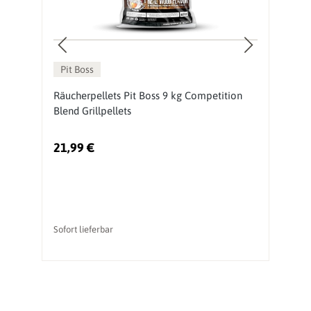
Pit Boss
Räucherpellets Pit Boss 9 kg Competition
Pe
Blend Grillpellets
P
21,99 €
5
Ur
Sofort lieferbar
li