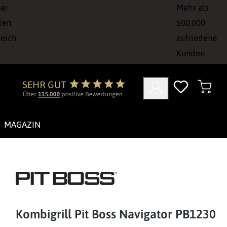
ber
Mehr als
ren
500.000
reich
zufriedene
Kunden
MAGAZIN
Kombigrill Pit Boss Navigator PB1230