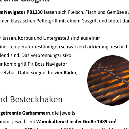
oss Navigator PB1230
lassen sich Fleisch, Fisch und Gemüse a
einen klassischen
Pelletgrill
mit einem
Gasgrill
und bietet da
 lassen, Korpus und Untergestell sind aus einer
einer temperaturbeständigen schwarzen Lackierung beschicht
hlend sind.
Das Verbrennungsrisiko
er Kombigrill Pit Boss Navigator
nsetzbar. Dafür sorgen die
vier Räder
,
nd Besteckhaken
 getrennte Garkammern
, die jeweils
ommt jeweils ein
Warmhalterost in der Größe 1489 cm²
.