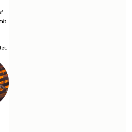
uf
mit
et.