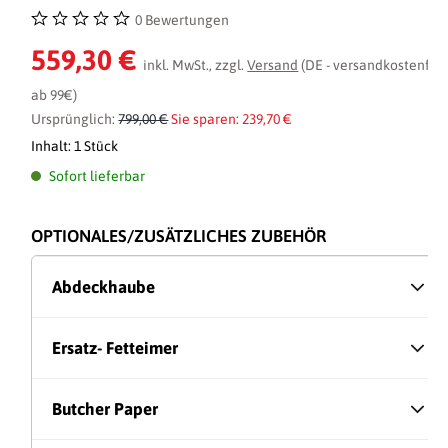
0 Bewertungen
Durchschnittliche Bewertung von 0 von 5 Sternen
559,30 €
inkl. MwSt., zzgl.
Versand
(DE - versandkostenfrei
ab 99€)
Ursprünglich:
799,00 €
Sie sparen: 239,70 €
Inhalt:
1 Stück
Sofort lieferbar
OPTIONALES/ZUSÄTZLICHES ZUBEHÖR
Abdeckhaube
Ersatz- Fetteimer
Butcher Paper