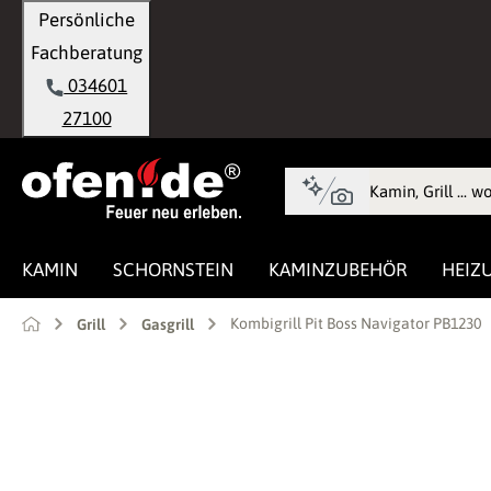
Persönliche
springen
Zur Hauptnavigation springen
Fachberatung
034601
27100
KAMIN
SCHORNSTEIN
KAMINZUBEHÖR
HEIZ
Kombigrill Pit Boss Navigator PB1230
Grill
Gasgrill