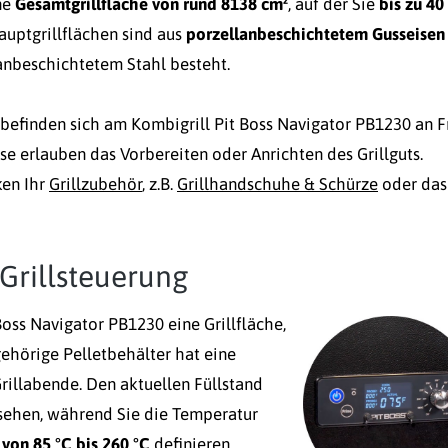
ne
Gesamtgrillfläche von rund 8138 cm²
, auf der Sie
bis zu 40
auptgrillflächen sind aus
porzellanbeschichtetem Gusseisen
anbeschichtetem Stahl besteht.
, befinden sich am Kombigrill Pit Boss Navigator PB1230 an F
ese erlauben das Vorbereiten oder Anrichten des Grillguts.
ken Ihr
Grillzubehör
, z.B.
Grillhandschuhe & Schürze
oder das
r Grillsteuerung
Boss Navigator PB1230 eine Grillfläche,
gehörige Pelletbehälter hat eine
rillabende. Den aktuellen Füllstand
nsehen, während Sie die Temperatur
h
von 85 °C bis 260 °C
definieren