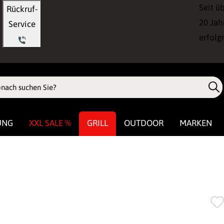
Seit ü
Rückruf-
20 Jah
Service
erfolg
UNG
XXL SALE %
GRILL
OUTDOOR
MARKEN