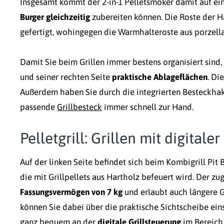
Insgesamt kommt der 2-in-1 Pelletsmoker damit auf ei
Burger gleichzeitig
zubereiten können. Die Roste der H
gefertigt, wohingegen die Warmhalteroste aus porzell
Damit Sie beim Grillen immer bestens organisiert sind
und seiner rechten Seite
praktische Ablageflächen
. Di
Außerdem haben Sie durch die integrierten Besteckha
passende
Grillbesteck
immer schnell zur Hand.
Pelletgrill: Grillen mit digitale
Auf der linken Seite befindet sich beim Kombigrill Pit 
die mit Grillpellets aus Hartholz befeuert wird. Der zu
Fassungsvermögen von 7 kg
und erlaubt auch längere G
können Sie dabei über die praktische Sichtscheibe ei
ganz bequem an der
digitale Grillsteuerung
im Bereic