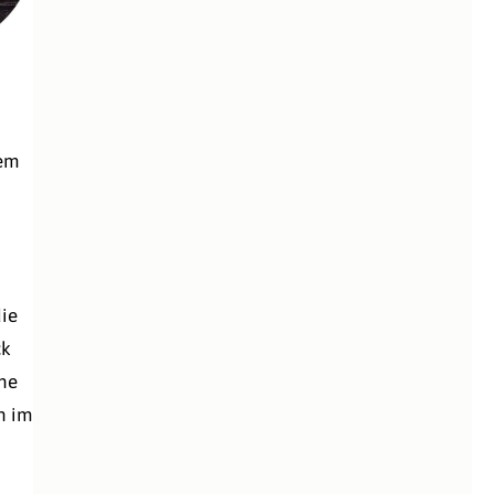
dem
die
ck
che
h im