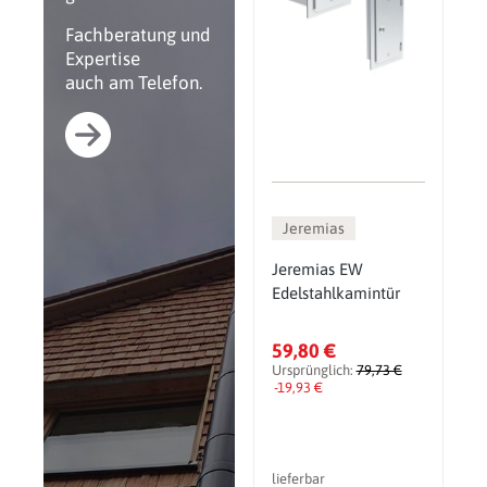
Fachberatung und
Expertise
auch am Telefon.
Jeremias
Jeremias EW
Edelstahlkamintür
59,80 €
Ursprünglich:
79,73 €
-19,93 €
lieferbar