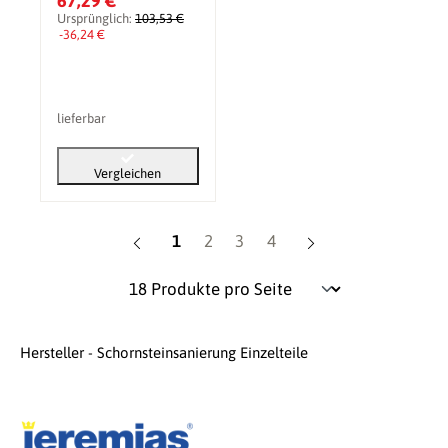
67,29 €
g und Wetterkragen
Ursprünglich:
103,53 €
-36,24 €
lieferbar
Vergleichen
Seite
Seite
Seite
Seite
1
2
3
4
Hersteller - Schornsteinsanierung Einzelteile