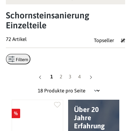
Schornsteinsanierung
Einzelteile
72 Artikel
Filtern
Seite
Seite
Seite
Seite
1
2
3
4
Über 20
%
Jahre
Erfahrung