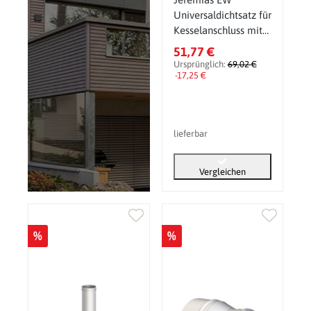
Universaldichtsatz für
Kesselanschluss mit
Dichtung und
51,77 €
Klemmband
Ursprünglich:
69,02 €
außenliegend
-17,25 €
lieferbar
Vergleichen
%
%