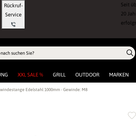
Seit ü
Rückruf-
20 Jah
Service
erfolg
UNG
XXL SALE %
GRILL
OUTDOOR
MARKEN
windestange Edelstahl 1000mm - Gewinde: M8