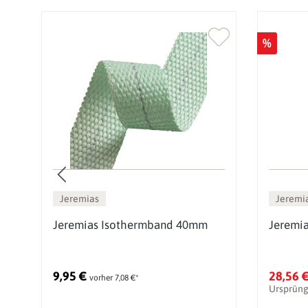
%
Jeremias
Jeremi
t
Jeremias Isothermband 40mm
Jeremi
9,95 €
28,56 
vorher 7,08 €*
Ursprüng