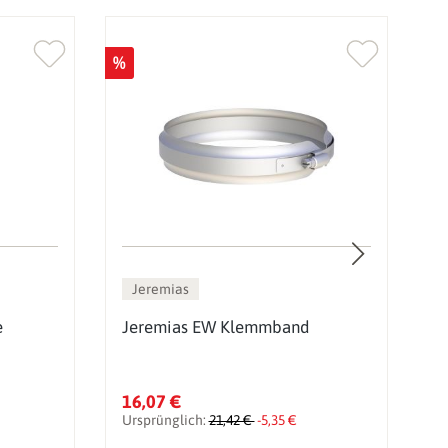
%
Jeremias
e
Jeremias EW Klemmband
J
t
16,07 €
2
Ursprünglich:
21,42 €
-5,35 €
U