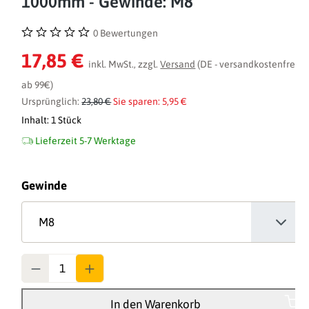
1000mm - Gewinde: M8
0 Bewertungen
Durchschnittliche Bewertung von 0 von 5 Sternen
17,85 €
inkl. MwSt., zzgl.
Versand
(DE - versandkostenfrei
ab 99€)
Ursprünglich:
23,80 €
Sie sparen: 5,95 €
Inhalt:
1 Stück
Lieferzeit 5-7 Werktage
auswählen
Gewinde
Anzahl
In den Warenkorb