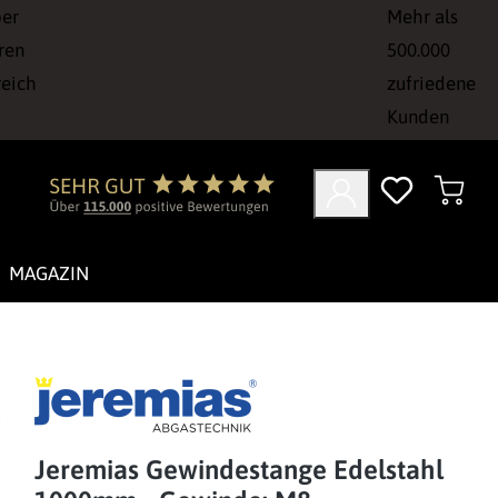
ber
Mehr als
ren
500.000
reich
zufriedene
Kunden
MAGAZIN
Jeremias Gewindestange Edelstahl