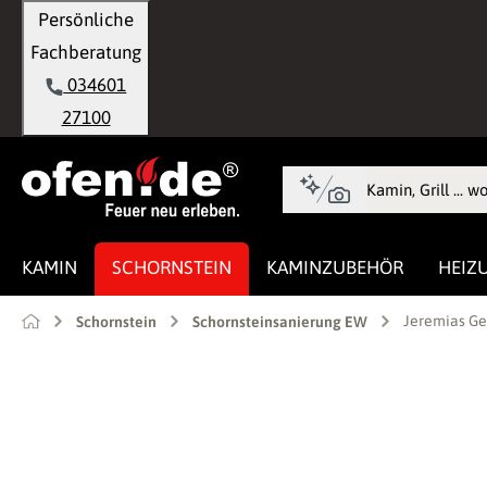
Persönliche
springen
Zur Hauptnavigation springen
Fachberatung
034601
27100
KAMIN
SCHORNSTEIN
KAMINZUBEHÖR
HEIZ
Jeremias Ge
Schornstein
Schornsteinsanierung EW