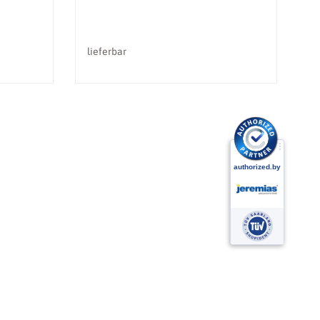
lieferbar
li