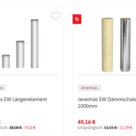
%
as
Jeremias
as EW Längenelement
Jeremias EW Dämmschal
1000mm
€
40,16 €
lich:
38,08 €
-9,52 €
Ursprünglich:
53,55 €
-13,39 €