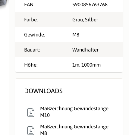
EAN:
5900856763768
Farbe:
Grau
, Silber
Gewinde:
M8
Bauart:
Wandhalter
Höhe:
1m
, 1000mm
DOWNLOADS
Maßzeichnung Gewindestange
M10
Maßzeichnung Gewindestange
M8