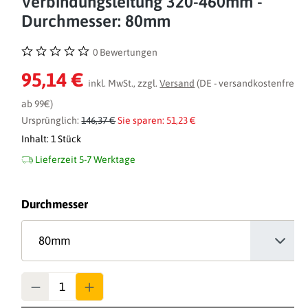
Verbindungsleitung 320-460mm -
Durchmesser: 80mm
0 Bewertungen
Durchschnittliche Bewertung von 0 von 5 Sternen
95,14 €
inkl. MwSt., zzgl.
Versand
(DE - versandkostenfrei
ab 99€)
Ursprünglich:
146,37 €
Sie sparen: 51,23 €
Inhalt:
1 Stück
Lieferzeit 5-7 Werktage
auswählen
Durchmesser
Anzahl