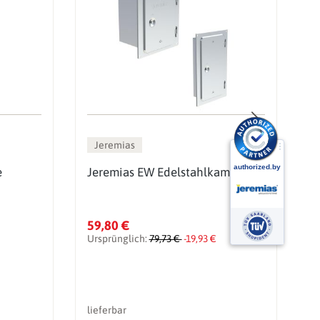
Jeremias
e
Jeremias EW Edelstahlkamintür
J
59,80 €
1
Ursprünglich:
79,73 €
-19,93 €
U
lieferbar
li