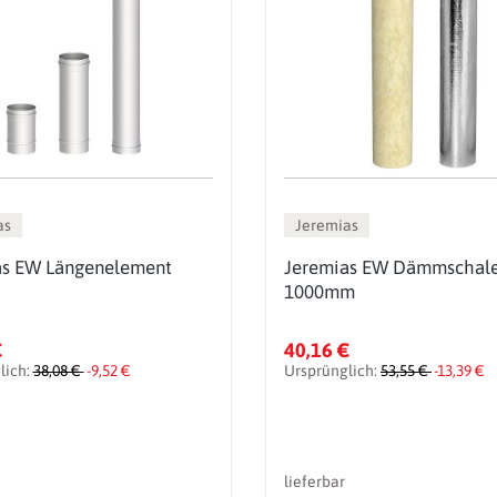
as
Jeremias
as EW Längenelement
Jeremias EW Dämmschal
1000mm
€
40,16 €
lich:
38,08 €
-9,52 €
Ursprünglich:
53,55 €
-13,39 €
lieferbar