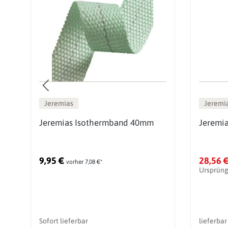
Jeremias
Jeremi
z
Jeremias Isothermband 40mm
Jeremi
g
9,95 €
28,56 
vorher 7,08 €*
Ursprüng
Sofort lieferbar
lieferbar