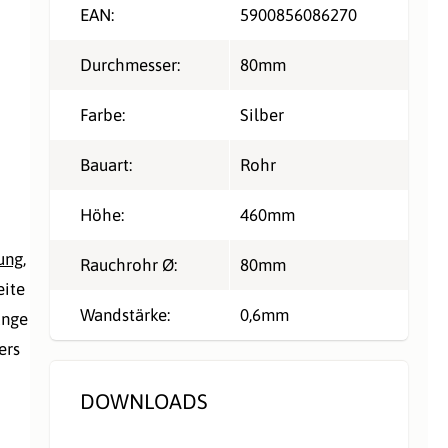
EAN:
5900856086270
Durchmesser:
80mm
Farbe:
Silber
Bauart:
Rohr
Höhe:
460mm
ung
,
Rauchrohr Ø:
80mm
eite
Wandstärke:
0,6mm
änge
ers
DOWNLOADS