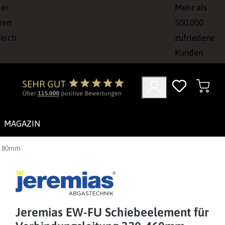
ber
Mehr als
ren
500.000
reich
zufriedene
Kunden
MAGAZIN
: 80mm
Jeremias EW-FU Schiebeelement für