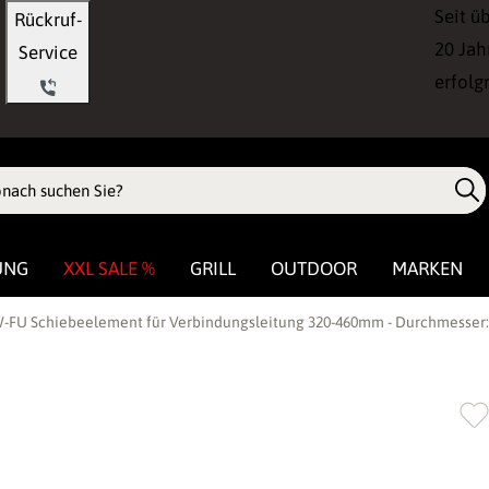
Seit ü
Rückruf-
20 Jah
Service
erfolg
UNG
XXL SALE %
GRILL
OUTDOOR
MARKEN
-FU Schiebeelement für Verbindungsleitung 320-460mm - Durchmesser