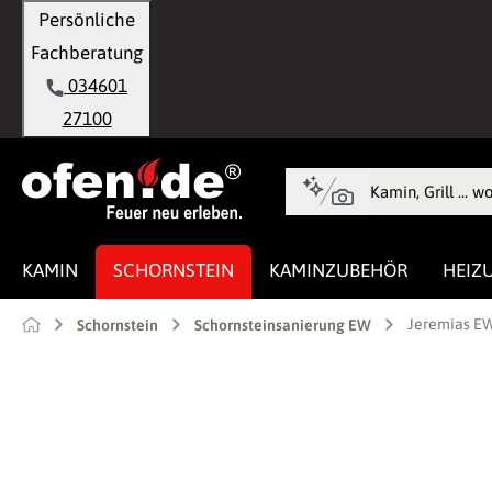
Persönliche
springen
Zur Hauptnavigation springen
Fachberatung
034601
27100
KAMIN
SCHORNSTEIN
KAMINZUBEHÖR
HEIZ
Jeremias EW
Schornstein
Schornsteinsanierung EW